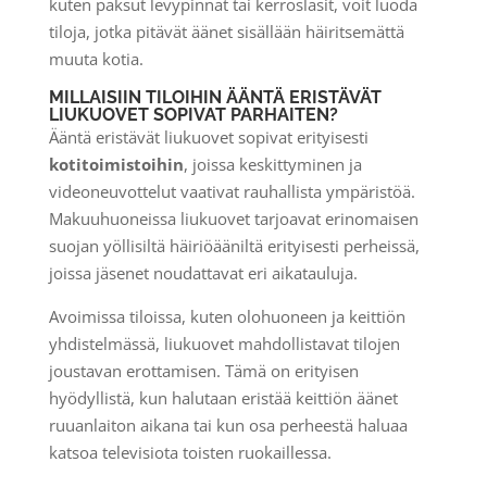
kuten paksut levypinnat tai kerroslasit, voit luoda
tiloja, jotka pitävät äänet sisällään häiritsemättä
muuta kotia.
MILLAISIIN TILOIHIN ÄÄNTÄ ERISTÄVÄT
LIUKUOVET SOPIVAT PARHAITEN?
Ääntä eristävät liukuovet sopivat erityisesti
kotitoimistoihin
, joissa keskittyminen ja
videoneuvottelut vaativat rauhallista ympäristöä.
Makuuhuoneissa liukuovet tarjoavat erinomaisen
suojan yöllisiltä häiriöääniltä erityisesti perheissä,
joissa jäsenet noudattavat eri aikatauluja.
Avoimissa tiloissa, kuten olohuoneen ja keittiön
yhdistelmässä, liukuovet mahdollistavat tilojen
joustavan erottamisen. Tämä on erityisen
hyödyllistä, kun halutaan eristää keittiön äänet
ruuanlaiton aikana tai kun osa perheestä haluaa
katsoa televisiota toisten ruokaillessa.