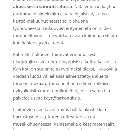
akustisessa suunnittelussa
. Niitä voidaan käyttää
erottamaan äänekkäitä alueita hiljaisista, kuten
keittiö makuuhuoneesta tai olohuone
työhuoneesta. Liukuovien erityinen etu on niiden
muunneltavuus – ne voidaan avata kokonaan silloin
kun äänieristystä ei tarvita.
Kabinetti-liukuovet toimivat erinomaisesti
tilanjakajina avokonttorityyppisissä kotiratkaisuissa.
Kun koti on suunniteltu avoimeksi tilaksi, liukuovilla
voidaan luoda väliaikaisia äänieristettyjä alueita
tarpeen mukaan. Tämä on ihanteellinen ratkaisu
nykyaikaisiin monitoimikoteihin, joissa sama tila
palvelee useita käyttötarkoituksia.
Liukuovien avulla voit myös hallita akustiikkaa
harrastustiloissa, kuten kotiteatterissa tai
musiikkihuoneessa. Valitsemalla oikeat materiaalit,