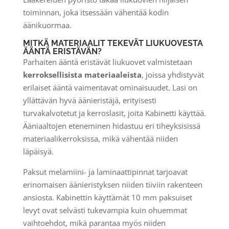
toiminnan, joka itsessään vähentää kodin
äänikuormaa.
MITKÄ MATERIAALIT TEKEVÄT LIUKUOVESTA
ÄÄNTÄ ERISTÄVÄN?
Parhaiten ääntä eristävät liukuovet valmistetaan
kerroksellisista materiaaleista
, joissa yhdistyvät
erilaiset ääntä vaimentavat ominaisuudet. Lasi on
yllättävän hyvä äänieristäjä, erityisesti
turvakalvotetut ja kerroslasit, joita Kabinetti käyttää.
Ääniaaltojen eteneminen hidastuu eri tiheyksisissä
materiaalikerroksissa, mikä vähentää niiden
läpäisyä.
Paksut melamiini- ja laminaattipinnat tarjoavat
erinomaisen äänieristyksen niiden tiiviin rakenteen
ansiosta. Kabinettin käyttämät 10 mm paksuiset
levyt ovat selvästi tukevampia kuin ohuemmat
vaihtoehdot, mikä parantaa myös niiden