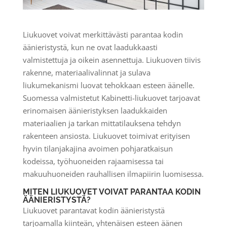
Liukuovet voivat merkittävästi parantaa kodin
äänieristystä, kun ne ovat laadukkaasti
valmistettuja ja oikein asennettuja. Liukuoven tiivis
rakenne, materiaalivalinnat ja sulava
liukumekanismi luovat tehokkaan esteen äänelle.
Suomessa valmistetut Kabinetti-liukuovet tarjoavat
erinomaisen äänieristyksen laadukkaiden
materiaalien ja tarkan mittatilauksena tehdyn
rakenteen ansiosta. Liukuovet toimivat erityisen
hyvin tilanjakajina avoimen pohjaratkaisun
kodeissa, työhuoneiden rajaamisessa tai
makuuhuoneiden rauhallisen ilmapiirin luomisessa.
MITEN LIUKUOVET VOIVAT PARANTAA KODIN
ÄÄNIERISTYSTÄ?
Liukuovet parantavat kodin äänieristystä
tarjoamalla kiinteän, yhtenäisen esteen äänen