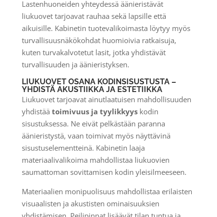
Lastenhuoneiden yhteydessä äänieristävät
liukuovet tarjoavat rauhaa sekä lapsille että
aikuisille. Kabinetin tuotevalikoimasta löytyy myös
turvallisuusnäkökohdat huomioivia ratkaisuja,
kuten turvakalvotetut lasit, jotka yhdistävät
turvallisuuden ja äänieristyksen.
LIUKUOVET OSANA KODINSISUSTUSTA –
YHDISTÄ AKUSTIIKKA JA ESTETIIKKA
Liukuovet tarjoavat ainutlaatuisen mahdollisuuden
yhdistää
toimivuus ja tyylikkyys
kodin
sisustuksessa. Ne eivät pelkästään paranna
äänieristystä, vaan toimivat myös näyttävinä
sisustuselementteinä. Kabinetin laaja
materiaalivalikoima mahdollistaa liukuovien
saumattoman sovittamisen kodin yleisilmeeseen.
Materiaalien monipuolisuus mahdollistaa erilaisten
visuaalisten ja akustisten ominaisuuksien
yhdistämisen. Peilipinnat lisäävät tilan tuntua ja