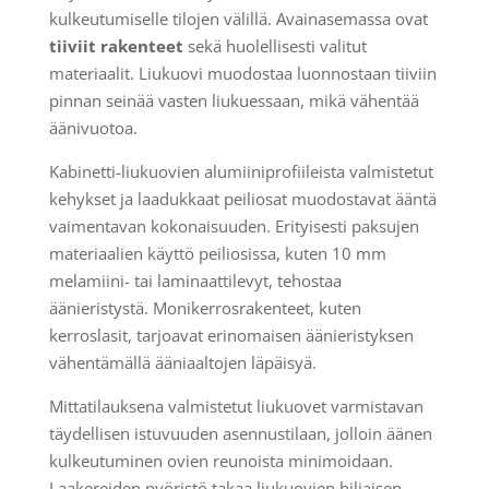
kulkeutumiselle tilojen välillä. Avainasemassa ovat
tiiviit rakenteet
sekä huolellisesti valitut
materiaalit. Liukuovi muodostaa luonnostaan tiiviin
pinnan seinää vasten liukuessaan, mikä vähentää
äänivuotoa.
Kabinetti-liukuovien alumiiniprofiileista valmistetut
kehykset ja laadukkaat peiliosat muodostavat ääntä
vaimentavan kokonaisuuden. Erityisesti paksujen
materiaalien käyttö peiliosissa, kuten 10 mm
melamiini- tai laminaattilevyt, tehostaa
äänieristystä. Monikerrosrakenteet, kuten
kerroslasit, tarjoavat erinomaisen äänieristyksen
vähentämällä ääniaaltojen läpäisyä.
Mittatilauksena valmistetut liukuovet varmistavan
täydellisen istuvuuden asennustilaan, jolloin äänen
kulkeutuminen ovien reunoista minimoidaan.
Laakereiden pyöristö takaa liukuovien hiljaisen