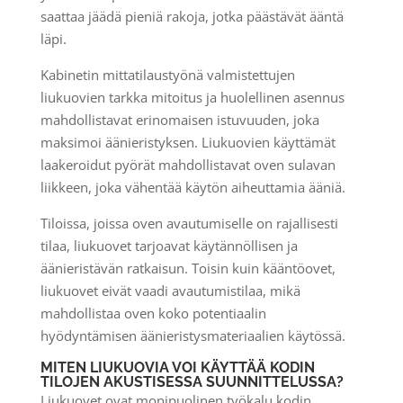
saattaa jäädä pieniä rakoja, jotka päästävät ääntä
läpi.
Kabinetin mittatilaustyönä valmistettujen
liukuovien tarkka mitoitus ja huolellinen asennus
mahdollistavat erinomaisen istuvuuden, joka
maksimoi äänieristyksen. Liukuovien käyttämät
laakeroidut pyörät mahdollistavat oven sulavan
liikkeen, joka vähentää käytön aiheuttamia ääniä.
Tiloissa, joissa oven avautumiselle on rajallisesti
tilaa, liukuovet tarjoavat käytännöllisen ja
äänieristävän ratkaisun. Toisin kuin kääntöovet,
liukuovet eivät vaadi avautumistilaa, mikä
mahdollistaa oven koko potentiaalin
hyödyntämisen äänieristysmateriaalien käytössä.
MITEN LIUKUOVIA VOI KÄYTTÄÄ KODIN
TILOJEN AKUSTISESSA SUUNNITTELUSSA?
Liukuovet ovat monipuolinen työkalu kodin