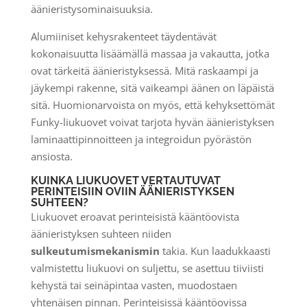
äänieristysominaisuuksia.
Alumiiniset kehysrakenteet täydentävät
kokonaisuutta lisäämällä massaa ja vakautta, jotka
ovat tärkeitä äänieristyksessä. Mitä raskaampi ja
jäykempi rakenne, sitä vaikeampi äänen on läpäistä
sitä. Huomionarvoista on myös, että kehyksettömät
Funky-liukuovet voivat tarjota hyvän äänieristyksen
laminaattipinnoitteen ja integroidun pyörästön
ansiosta.
KUINKA LIUKUOVET VERTAUTUVAT
PERINTEISIIN OVIIN ÄÄNIERISTYKSEN
SUHTEEN?
Liukuovet eroavat perinteisistä kääntöovista
äänieristyksen suhteen niiden
sulkeutumismekanismin
takia. Kun laadukkaasti
valmistettu liukuovi on suljettu, se asettuu tiiviisti
kehystä tai seinäpintaa vasten, muodostaen
yhtenäisen pinnan. Perinteisissä kääntöovissa