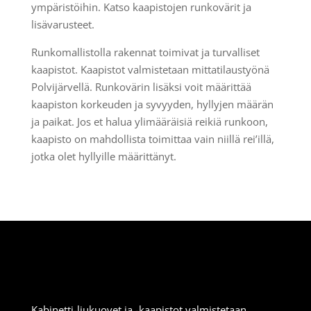
ympäristöihin. Katso kaapistojen runkovärit ja
lisävarusteet.
Runkomallistolla rakennat toimivat ja turvalliset
kaapistot. Kaapistot valmistetaan mittatilaustyönä
Polvijärvellä. Runkovärin lisäksi voit määrittää
kaapiston korkeuden ja syvyyden, hyllyjen määrän
ja paikat. Jos et halua ylimääräisiä reikiä runkoon,
kaapisto on mahdollista toimittaa vain niillä rei’illä,
jotka olet hyllyille määrittänyt.
Kabinetti-liukuovet ja -kaapistot valmistetaan