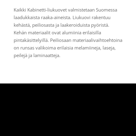
Kaikki Kabinetti-liukuovet valmistetaan Suomessa
laadukkaista raaka-aineista. Liukuovi rakentuu
kehästä, peiliosasta ja laakeroiduista pyöristä.
Kehän materiaalit ovat alumiinia erilaisilla
pintakäsittelyillä. Peiliosaan materiaalivaihtoehtoina
on runsas valikoima erilaisia melamiineja, laseja,
peilejä ja laminaatteja.