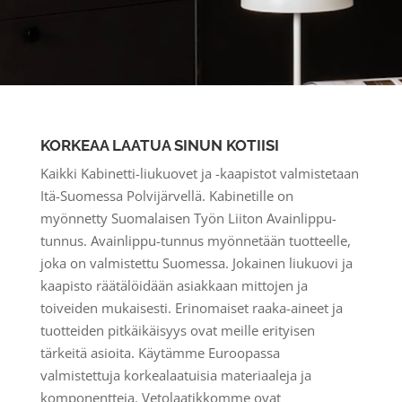
KORKEAA LAATUA SINUN KOTIISI
Kaikki Kabinetti-liukuovet ja -kaapistot valmistetaan
Itä-Suomessa Polvijärvellä. Kabinetille on
myönnetty Suomalaisen Työn Liiton Avainlippu-
tunnus. Avainlippu-tunnus myönnetään tuotteelle,
joka on valmistettu Suomessa. Jokainen liukuovi ja
kaapisto räätälöidään asiakkaan mittojen ja
toiveiden mukaisesti. Erinomaiset raaka-aineet ja
tuotteiden pitkäikäisyys ovat meille erityisen
tärkeitä asioita. Käytämme Euroopassa
valmistettuja korkealaatuisia materiaaleja ja
komponentteja. Vetolaatikkomme ovat