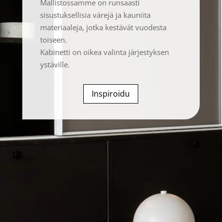
Mallistossamme on runsaasti
sisustuksellisia värejä ja kauniita
materiaaleja, jotka kestävät vuodesta
toiseen.
Kabinetti on oikea valinta järjestyksen
ystäville.
Inspiroidu