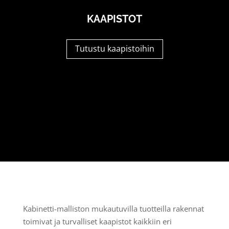
KAAPISTOT
Tutustu kaapistoihin
Kabinetti-malliston mukautuvilla tuotteilla rakennat
toimivat ja turvalliset kaapistot kaikkiin eri