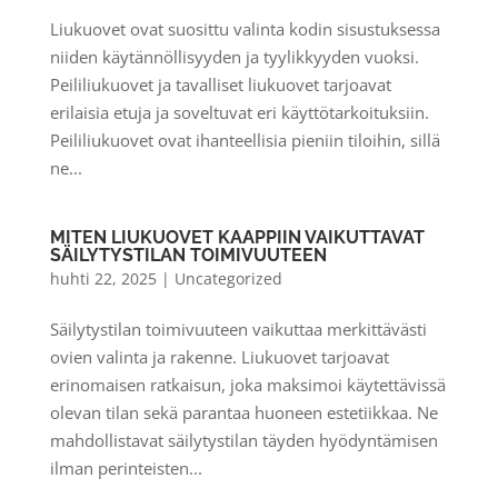
Liukuovet ovat suosittu valinta kodin sisustuksessa
niiden käytännöllisyyden ja tyylikkyyden vuoksi.
Peililiukuovet ja tavalliset liukuovet tarjoavat
erilaisia etuja ja soveltuvat eri käyttötarkoituksiin.
Peililiukuovet ovat ihanteellisia pieniin tiloihin, sillä
ne...
MITEN LIUKUOVET KAAPPIIN VAIKUTTAVAT
SÄILYTYSTILAN TOIMIVUUTEEN
huhti 22, 2025
|
Uncategorized
Säilytystilan toimivuuteen vaikuttaa merkittävästi
ovien valinta ja rakenne. Liukuovet tarjoavat
erinomaisen ratkaisun, joka maksimoi käytettävissä
olevan tilan sekä parantaa huoneen estetiikkaa. Ne
mahdollistavat säilytystilan täyden hyödyntämisen
ilman perinteisten...