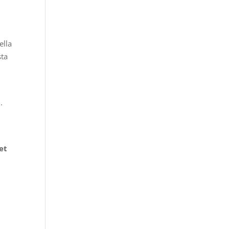
ella
sta
.
et