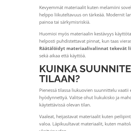
Kevyemmät materiaalit kuten melamiini soveltu
helppo liikuteltavuus on tärkeää. Modernit la
painoa tai särkymisriskiä.
Huomioi myös materiaalin kestävyys käyttöta
helposti puhdistettavat pinnat, kun taas vier
Räätälöidyt materiaalivalinnat tekevät li
sekä aikaa että käyttöä.
KUINKA SUUNNITE
TILAAN?
Pienessä tilassa liukuovien suunnittelu vaatii 
hyödynnettyä. Valitse ohut liukukisko ja ma
käytettävissä olevan tilan.
Vaaleat, heijastavat materiaalit kuten peilipint
valoa. Läpikuultavat materiaalit, kuten maitola