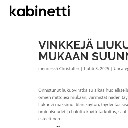
VINKKEJÄ LIUK
MUKAAN SUUN
mennessä
Christoffer
|
huhti 8, 2025
|
Uncate
Onnistunut liukuoviratkaisu alkaa huolellisella
omien mittojesi mukaan, varmistat niiden täyd
liukuovi maksimoi tilan käytön, täydentää sis
ominaisuudet ja haluttu käyttötarkoitus, saat 
esteettinen.