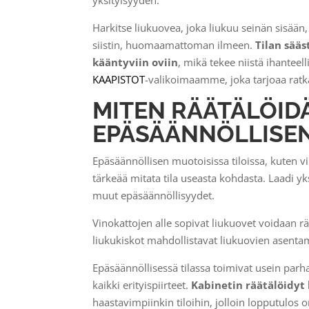
yksityisyyden.
Harkitse liukuovea, joka liukuu seinän sisään, 
siistin, huomaamattoman ilmeen.
Tilan sääs
kääntyviin oviin
, mikä tekee niistä ihantee
KAAPISTOT
-valikoimaamme, joka tarjoaa ratka
MITEN RÄÄTÄLÖID
EPÄSÄÄNNÖLLISEN
Epäsäännöllisen muotoisissa tiloissa, kuten v
tärkeää mitata tila useasta kohdasta. Laadi yks
muut epäsäännöllisyydet.
Vinokattojen alle sopivat liukuovet voidaan rä
liukukiskot mahdollistavat liukuovien asentami
Epäsäännöllisessä tilassa toimivat usein parha
kaikki erityispiirteet.
Kabinetin räätälöidyt 
haastavimpiinkin tiloihin, jolloin lopputulos o