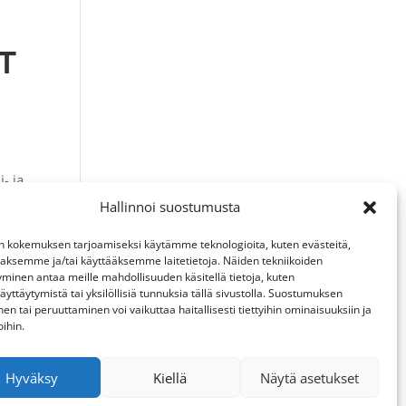
T
- ja
Hallinnoi suostumusta
 kokemuksen tarjoamiseksi käytämme teknologioita, kuten evästeitä,
mme
aaksemme ja/tai käyttääksemme laitetietoja. Näiden tekniikoiden
minen antaa meille mahdollisuuden käsitellä tietoja, kuten
äyttäytymistä tai yksilöllisiä tunnuksia tällä sivustolla. Suostumuksen
nen tai peruuttaminen voi vaikuttaa haitallisesti tiettyihin ominaisuuksiin ja
oihin.
Hyväksy
Kiellä
Näytä asetukset