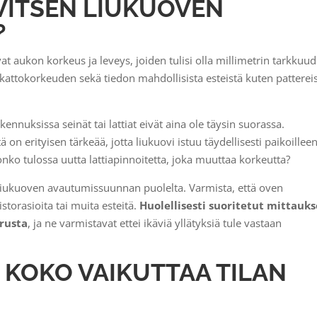
RVITSEN LIUKUOVEN
?
 aukon korkeus ja leveys, joiden tulisi olla millimetrin tarkkuud
 kattokorkeuden sekä tiedon mahdollisista esteistä kuten patterei
ennuksissa seinät tai lattiat eivät aina ole täysin suorassa.
n erityisen tärkeää, jotta liukuovi istuu täydellisesti paikoilleen
nko tulossa uutta lattiapinnoitetta, joka muuttaa korkeutta?
 liukuoven avautumissuunnan puolelta. Varmista, että oven
pistorasioita tai muita esteitä.
Huolellisesti suoritetut mittauks
rusta
, ja ne varmistavat ettei ikäviä yllätyksiä tule vastaan
 KOKO VAIKUTTAA TILAN