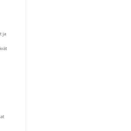
 ja
ävät
vat