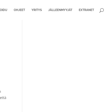
ROIDU
OHJEET
YRITYS
JÄLLEENMYYJÄT
EXTRANET
n
että