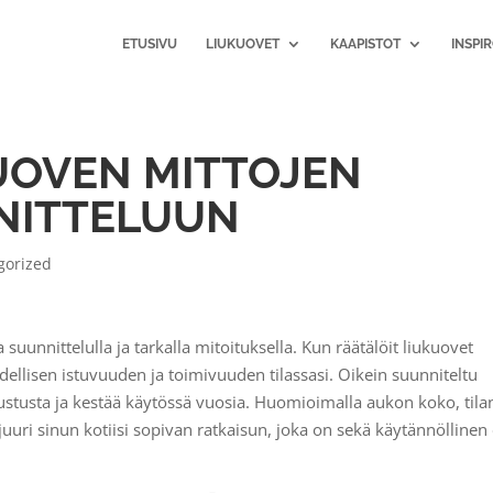
ETUSIVU
LIUKUOVET
KAAPISTOT
INSPI
UOVEN MITTOJEN
NITTELUUN
gorized
 suunnittelulla ja tarkalla mitoituksella. Kun räätälöit liukuovet
ellisen istuvuuden ja toimivuuden tilassasi. Oikein suunniteltu
ustusta ja kestää käytössä vuosia. Huomioimalla aukon koko, tila
juuri sinun kotiisi sopivan ratkaisun, joka on sekä käytännöllinen 