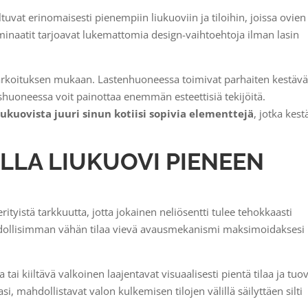
vat erinomaisesti pienempiin liukuoviin ja tiloihin, joissa ovien
minaatit tarjoavat lukemattomia design-vaihtoehtoja ilman lasin
rkoituksen mukaan. Lastenhuoneessa toimivat parhaiten kestävät
ashuoneessa voit painottaa enemmän esteettisiä tekijöitä.
ukuovista juuri sinun kotiisi sopivia elementtejä
, jotka kest
LLA LIUKUOVI PIENEEN
erityistä tarkkuutta, jotta jokainen neliösentti tulee tehokkaasti
hdollisimman vähän tilaa vievä avausmekanismi maksimoidaksesi
a tai kiiltävä valkoinen laajentavat visuaalisesti pientä tilaa ja tuo
si, mahdollistavat valon kulkemisen tilojen välillä säilyttäen silti