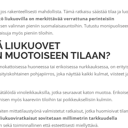
jos rakenteellisesti mahdollista. Tämä ratkaisu säästää tilaa ja lu
tö liukuovilla on merkittävää verrattuna perinteisiin
llisen valinnan pieniin suomalaisasuntoihin. Tutustu monipuolisee
isuja myös pieniin tiloihin.
Ä LIUKUOVET
 MUOTOISEEN TILAAN?
inokattoisessa huoneessa tai erikoisessa nurkkauksessa, on erityi
ityiskohtainen pohjapiirros, joka näyttää kaikki kulmat, viisteet j
ätälöidä vinoleikkauksilla, jotka seuraavat katon muotoa. Erikoise
sen myös kaareviin tiloihin tai poikkeuksellisiin kulmiin.
iten mittatilaustyönä valmistetut ratkaisut, jotka huomioivat tila
liukuoviratkaisut sovitetaan millimetrin tarkkuudella
n sekä toiminnallinen että esteettisesti miellyttävä.