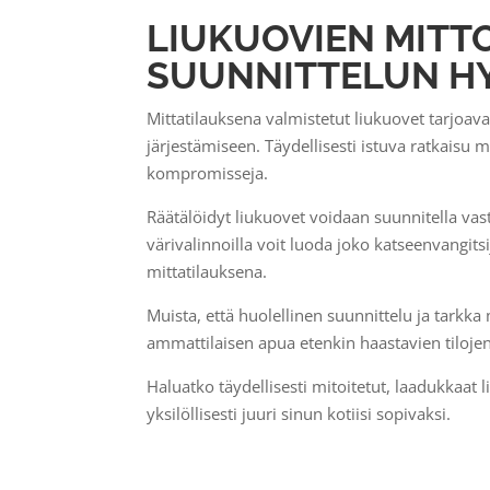
LIUKUOVIEN MITT
SUUNNITTELUN H
Mittatilauksena valmistetut liukuovet tarjoav
järjestämiseen. Täydellisesti istuva ratkaisu m
kompromisseja.
Räätälöidyt liukuovet voidaan suunnitella vas
värivalinnoilla voit luoda joko katseenvangits
mittatilauksena.
Muista, että huolellinen suunnittelu ja tark
ammattilaisen apua etenkin haastavien tilojen
Haluatko täydellisesti mitoitetut, laadukkaa
yksilöllisesti juuri sinun kotiisi sopivaksi.