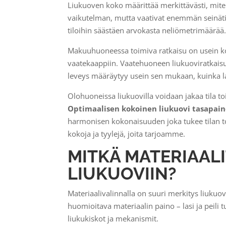
Liukuoven koko määrittää merkittävästi, miten
vaikutelman, mutta vaativat enemmän seinät
tiloihin säästäen arvokasta neliömetrimäärää
Makuuhuoneessa toimiva ratkaisu on usein kok
vaatekaappiin. Vaatehuoneen liukuoviratkaisun
leveys määräytyy usein sen mukaan, kuinka 
Olohuoneissa liukuovilla voidaan jakaa tila t
Optimaalisen kokoinen liukuovi tasapain
harmonisen kokonaisuuden joka tukee tilan t
kokoja ja tyylejä, joita tarjoamme.
MITKÄ MATERIAALI
LIUKUOVIIN?
Materiaalivalinnalla on suuri merkitys liukuo
huomioitava materiaalin paino – lasi ja peili
liukukiskot ja mekanismit.