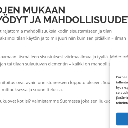
OJEN MUKAAN
YÖDYT JA MAHDOLLISUUDE
at rajattomia mahdollisuuksia kodin sisustamiseen ja tilan
aksimoi tilan käytön ja toimii juuri niin kuin sen pitääkin – ilman
taamaan täsmälleen sisustuksesi värimaailmaa ja tyyliä. Materiaali
ijan tai tilaan sulautuvan elementin – kaikki on mahdollista
Parhaan
ka mitoitus ovat avain onnistuneeseen lopputulokseen. Suosittele
tallent
hyväksy
 mittauksessa ja suunnittelussa.
selausk
jättämi
t liukuovet kotiisi? Valmistamme Suomessa jokaisen liukuoven
toimint