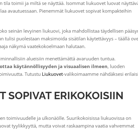
 tila toimii ja miltä se näyttää. Isommat liukuovet luovat näyttä
ilaa avautuessaan. Pienemmät liukuovet sopivat kompakteihin
.
o seinän levyinen liukuovi, joka mahdollistaa täydellisen pääsy
 tulisi puolestaan maksimoida sisätilan käytettävyys – täällä ov
laaja näkymä vaatekokoelmaan halutaan.
oiminnallisiin alueisiin menettämättä avaruuden tuntua.
ottaa käytännöllisyyden ja visuaalisen ilmeen
, luoden
oimivuutta. Tutustu
Liukuovet
-valikoimaamme nähdäksesi erilais
T SOPIVAT ERIKOKOISIIN
ven toimivuudelle ja ulkonäölle. Suurikokoisissa liukuovissa on
 tuovat tyylikkyyttä, mutta voivat raskaampina vaatia vahvemmat