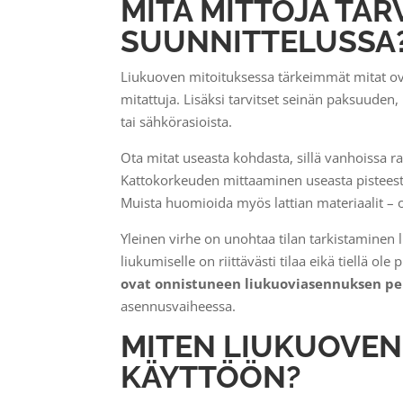
MITÄ MITTOJA TA
SUUNNITTELUSSA
Liukuoven mitoituksessa tärkeimmät mitat ovat
mitattuja. Lisäksi tarvitset seinän paksuuden,
tai sähkörasioista.
Ota mitat useasta kohdasta, sillä vanhoissa rak
Kattokorkeuden mittaaminen useasta pisteestä o
Muista huomioida myös lattian materiaalit – o
Yleinen virhe on unohtaa tilan tarkistaminen
liukumiselle on riittävästi tilaa eikä tiellä ole 
ovat onnistuneen liukuoviasennuksen pe
asennusvaiheessa.
MITEN LIUKUOVEN
KÄYTTÖÖN?