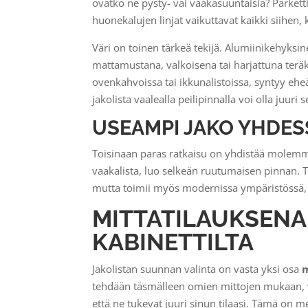
ovatko ne pysty- vai vaakasuuntaisia? Parkett
huonekalujen linjat vaikuttavat kaikki siihen
Väri on toinen tärkeä tekijä. Alumiinikehyksine
mattamustana, valkoisena tai harjattuna teräks
ovenkahvoissa tai ikkunalistoissa, syntyy ehe
jakolista vaalealla peilipinnalla voi olla juuri
USEAMPI JAKO YHDES
Toisinaan paras ratkaisu on yhdistää molemma
vaakalista, luo selkeän ruutumaisen pinnan. Tä
mutta toimii myös modernissa ympäristössä, k
MITTATILAUKSENA
KABINETTILTA
Jakolistan suunnan valinta on vasta yksi osa
m
tehdään täsmälleen omien mittojen mukaan, void
että ne tukevat juuri sinun tilaasi. Tämä on m