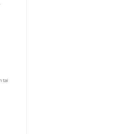
,
n tai