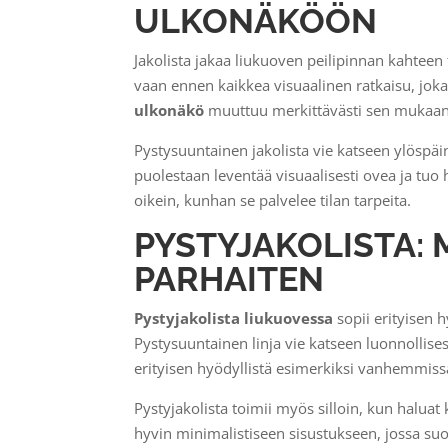
ULKONÄKÖÖN
Jakolista jakaa liukuoven peilipinnan kahteen
vaan ennen kaikkea visuaalinen ratkaisu, jo
ulkonäkö
muuttuu merkittävästi sen mukaan,
Pystysuuntainen jakolista vie katseen ylöspä
puolestaan leventää visuaalisesti ovea ja tu
oikein, kunhan se palvelee tilan tarpeita.
PYSTYJAKOLISTA: M
PARHAITEN
Pystyjakolista liukuovessa
sopii erityisen h
Pystysuuntainen linja vie katseen luonnolli
erityisen hyödyllistä esimerkiksi vanhemmissa
Pystyjakolista toimii myös silloin, kun haluat
hyvin minimalistiseen sisustukseen, jossa suor