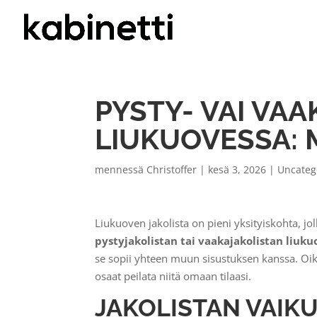
PYSTY- VAI VA
LIUKUOVESSA: M
mennessä
Christoffer
|
kesä 3, 2026
|
Uncateg
Liukuoven jakolista on pieni yksityiskohta, jo
pystyjakolistan tai vaakajakolistan liuk
se sopii yhteen muun sisustuksen kanssa. Oi
osaat peilata niitä omaan tilaasi.
JAKOLISTAN VAIK