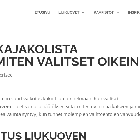
ETUSIVU
LIUKUOVET
KAAPISTOT
INSPI
AKAJAKOLISTA
ITEN VALITSET OIKEIN
orized
lla on suuri vaikutus koko tilan tunnelmaan. Kun valitset
uoveen
, teet samalla päätöksen siitä, miten ovi ohjaa katseen ja m
kea valinta syntyy, kun tunnet molempien vaihtoehtojen vahvuude
UTUS LIUKUOVEN