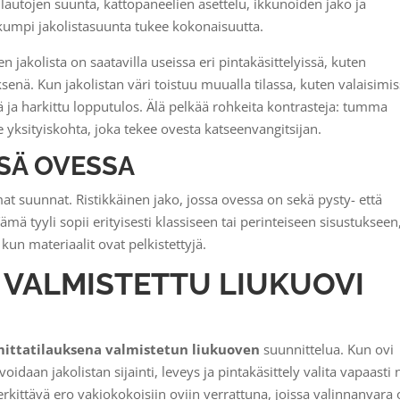
ilautojen suunta, kattopaneelien asettelu, ikkunoiden jako ja
, kumpi jakolistasuunta tukee kokonaisuutta.
n jakolista on saatavilla useissa eri pintakäsittelyissä, kuten
enä. Kun jakolistan väri toistuu muualla tilassa, kuten valaisimis
ä ja harkittu lopputulos. Älä pelkää rohkeita kontrasteja: tumma
 se yksityiskohta, joka tekee ovesta katseenvangitsijan.
SÄ OVESSA
t suunnat. Ristikkäinen jako, jossa ovessa on sekä pysty- että
mä tyyli sopii erityisesti klassiseen tai perinteiseen sisustukseen
un materiaalit ovat pelkistettyjä.
 VALMISTETTU LIUKUOVI
ittatilauksena valmistetun liukuoven
suunnittelua. Kun ovi
aan jakolistan sijainti, leveys ja pintakäsittely valita vapaasti n
erkittävä ero vakiokokoisiin oviin verrattuna, joissa valinnanvara