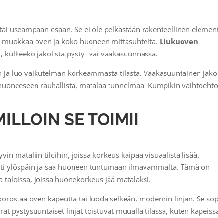
 tai useampaan osaan. Se ei ole pelkästään rakenteellinen element
ka muokkaa oven ja koko huoneen mittasuhteita.
Liukuoven
 kulkeeko jakolista pysty- vai vaakasuunnassa.
in ja luo vaikutelman korkeammasta tilasta. Vaakasuuntainen jakol
o huoneeseen rauhallista, matalaa tunnelmaa. Kumpikin vaihtoeht
ILLOIN SE TOIMII
yvin mataliin tiloihin, joissa korkeus kaipaa visuaalista lisää.
sesti ylöspäin ja saa huoneen tuntumaan ilmavammalta. Tämä on
 taloissa, joissa huonekorkeus jää matalaksi.
 korostaa oven kapeutta tai luoda selkeän, modernin linjan. Se sop
at pystysuuntaiset linjat toistuvat muualla tilassa, kuten kapeiss