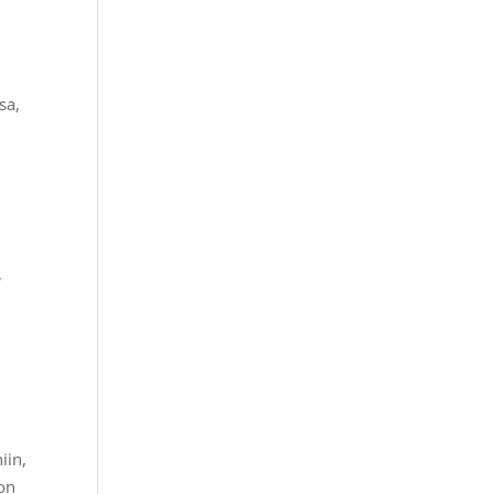
sa,
,
iin,
 on