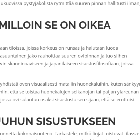
 liukuovissa pystyjakolista rytmittää suuren pinnan hallitusti ilman
MILLOIN SE ON OIKEA
an tiloissa, joissa korkeus on runsas ja halutaan luoda
suuntainen jako rauhoittaa suuren ovipinnan ja tuo siihen
yvin skandinaaviseen ja japanilaiseen sisustusfilosofiaan, joissa
 yhdistää oven visuaalisesti mataliin huonekaluihin, kuten sänkyy
niin, että se toistaa huonekalujen selkänojan tai patjan yläreunan
ssa ovi sulautuu osaksi sisustusta sen sijaan, että se erottuisi
UUHUN SISUSTUKSEEN
onetta kokonaisuutena. Tarkastele, mitkä linjat toistuvat tilassa: