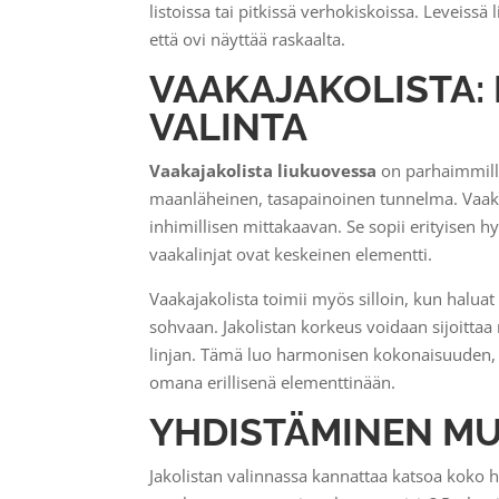
listoissa tai pitkissä verhokiskoissa. Leveissä
että ovi näyttää raskaalta.
VAAKAJAKOLISTA: 
VALINTA
Vaakajakolista liukuovessa
on parhaimmilla
maanläheinen, tasapainoinen tunnelma. Vaaka
inhimillisen mittakaavan. Se sopii erityisen h
vaakalinjat ovat keskeinen elementti.
Vaakajakolista toimii myös silloin, kun haluat
sohvaan. Jakolistan korkeus voidaan sijoittaa 
linjan. Tämä luo harmonisen kokonaisuuden, jo
omana erillisenä elementtinään.
YHDISTÄMINEN M
Jakolistan valinnassa kannattaa katsoa koko hu