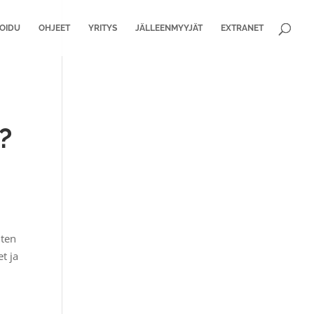
ROIDU
OHJEET
YRITYS
JÄLLEENMYYJÄT
EXTRANET
?
iten
t ja