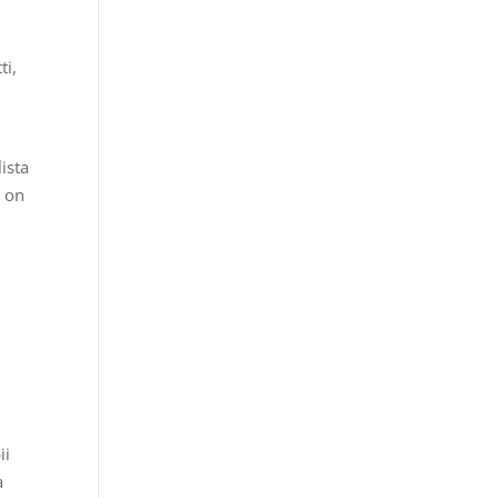
ti,
ista
o on
ii
a