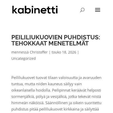
PEILILIUKUOVIEN PUHDISTUS:
TEHOKKAAT MENETELMÄT
mennessä
Christoffer
|
touko 18, 2026
|
Uncategorized
Peililiukuovet tuovat tilaan valoisuutta ja avaruuden
tuntua, mutta niiden kauneus säilyy vain
oikeanlaisella hoidolla. Peilipinnat keräävät helposti
sormenjälkiä, pölyä ja vesijälkiä, jotka tekevät niistä
himmeän näköisiä. Säännöllinen ja oikein suoritettu
puhdistus pitää peililiukuovet kirkkaina ja säilyttää