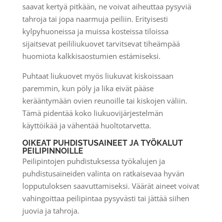
saavat kertyä pitkään, ne voivat aiheuttaa pysyviä
tahroja tai jopa naarmuja peiliin. Erityisesti
kylpyhuoneissa ja muissa kosteissa tiloissa
sijaitsevat peililiukuovet tarvitsevat tiheämpää
huomiota kalkkisaostumien estämiseksi.
Puhtaat liukuovet myös liukuvat kiskoissaan
paremmin, kun pöly ja lika eivät pääse
kerääntymään ovien reunoille tai kiskojen väliin.
Tämä pidentää koko liukuovijärjestelmän
käyttöikää ja vähentää huoltotarvetta.
OIKEAT PUHDISTUSAINEET JA TYÖKALUT
PEILIPINNOILLE
Peilipintojen puhdistuksessa työkalujen ja
puhdistusaineiden valinta on ratkaisevaa hyvän
lopputuloksen saavuttamiseksi. Väärät aineet voivat
vahingoittaa peilipintaa pysyvästi tai jättää siihen
juovia ja tahroja.