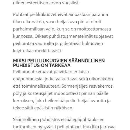
niiden esteettisen arvon vuosiksi.
Puhtaat peililiukuovet eivät ainoastaan paranna
tilan ulkonäköä, vaan heijastava pinta toimii
parhaimmillaan vain, kun se on moitteettomassa
kunnossa. Oikeat puhdistusmenetelmät suojaavat
peilipintaa vaurioilta ja pidentävät liukuovien
käyttöikää merkittävästi.
MIKSI PEILILIUKUOVIEN SÄÄNNÖLLINEN
PUHDISTUS ON TÄRKEÄÄ
Peilipinnat keräävät päivittäin erilaisia
epäpuhtauksia, jotka vaikuttavat sekä ulkonäköön
että toiminnallisuuteen. Sormenjäljet, rasvakerros,
pöly ja kosteusjäljet muodostavat pinnan päälle
kerroksen, joka heikentää peilin heijastavuutta ja
tekee siitä epäsiistin näköisen.
Säännöllinen puhdistus estää epäpuhtauksien
tarttumisen pysyvästi peilipintaan. Kun lika ja rasva