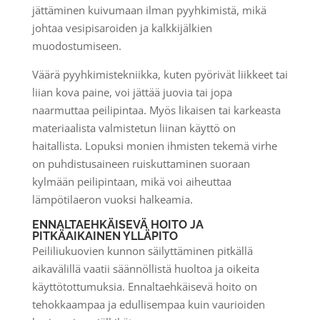
jättäminen kuivumaan ilman pyyhkimistä, mikä
johtaa vesipisaroiden ja kalkkijälkien
muodostumiseen.
Väärä pyyhkimistekniikka, kuten pyörivät liikkeet tai
liian kova paine, voi jättää juovia tai jopa
naarmuttaa peilipintaa. Myös likaisen tai karkeasta
materiaalista valmistetun liinan käyttö on
haitallista. Lopuksi monien ihmisten tekemä virhe
on puhdistusaineen ruiskuttaminen suoraan
kylmään peilipintaan, mikä voi aiheuttaa
lämpötilaeron vuoksi halkeamia.
ENNALTAEHKÄISEVÄ HOITO JA
PITKÄAIKAINEN YLLÄPITO
Peililiukuovien kunnon säilyttäminen pitkällä
aikavälillä vaatii säännöllistä huoltoa ja oikeita
käyttötottumuksia. Ennaltaehkäisevä hoito on
tehokkaampaa ja edullisempaa kuin vaurioiden