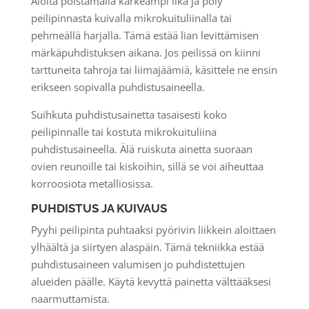
Aloita poistamalla karkeampi lika ja pöly
peilipinnasta kuivalla mikrokuituliinalla tai
pehmeällä harjalla. Tämä estää lian levittämisen
märkäpuhdistuksen aikana. Jos peilissä on kiinni
tarttuneita tahroja tai liimajäämiä, käsittele ne ensin
erikseen sopivalla puhdistusaineella.
Suihkuta puhdistusainetta tasaisesti koko
peilipinnalle tai kostuta mikrokuituliina
puhdistusaineella. Älä ruiskuta ainetta suoraan
ovien reunoille tai kiskoihin, sillä se voi aiheuttaa
korroosiota metalliosissa.
PUHDISTUS JA KUIVAUS
Pyyhi peilipinta puhtaaksi pyörivin liikkein aloittaen
ylhäältä ja siirtyen alaspäin. Tämä tekniikka estää
puhdistusaineen valumisen jo puhdistettujen
alueiden päälle. Käytä kevyttä painetta välttääksesi
naarmuttamista.