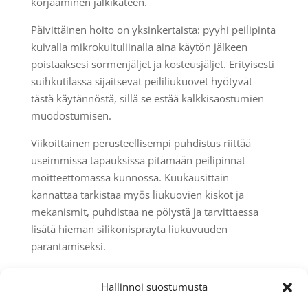
korjaaminen jälkikäteen.
Päivittäinen hoito on yksinkertaista: pyyhi peilipinta
kuivalla mikrokuituliinalla aina käytön jälkeen
poistaaksesi sormenjäljet ja kosteusjäljet. Erityisesti
suihkutilassa sijaitsevat peililiukuovet hyötyvät
tästä käytännöstä, sillä se estää kalkkisaostumien
muodostumisen.
Viikoittainen perusteellisempi puhdistus riittää
useimmissa tapauksissa pitämään peilipinnat
moitteettomassa kunnossa. Kuukausittain
kannattaa tarkistaa myös liukuovien kiskot ja
mekanismit, puhdistaa ne pölystä ja tarvittaessa
lisätä hieman silikonisprayta liukuvuuden
parantamiseksi.
Pitkäaikainen ylläpito sisältää myös
Hallinnoi suostumusta
ympäristötekijöiden huomioimisen. Varmista