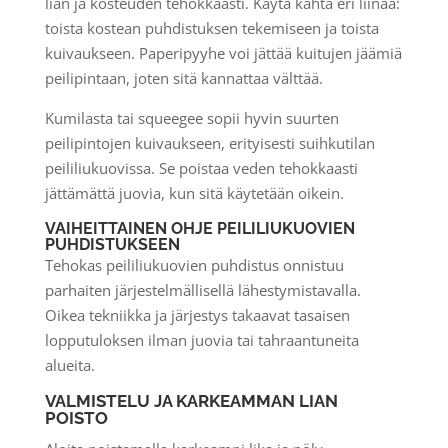
lian ja kosteuden tehokkaasti. Käytä kahta eri liinaa:
toista kostean puhdistuksen tekemiseen ja toista
kuivaukseen. Paperipyyhe voi jättää kuitujen jäämiä
peilipintaan, joten sitä kannattaa välttää.
Kumilasta tai squeegee sopii hyvin suurten
peilipintojen kuivaukseen, erityisesti suihkutilan
peililiukuovissa. Se poistaa veden tehokkaasti
jättämättä juovia, kun sitä käytetään oikein.
VAIHEITTAINEN OHJE PEILILIUKUOVIEN
PUHDISTUKSEEN
Tehokas peililiukuovien puhdistus onnistuu
parhaiten järjestelmällisellä lähestymistavalla.
Oikea tekniikka ja järjestys takaavat tasaisen
lopputuloksen ilman juovia tai tahraantuneita
alueita.
VALMISTELU JA KARKEAMMAN LIAN
POISTO