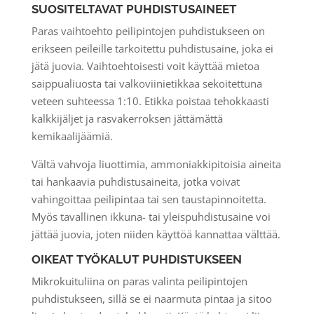
SUOSITELTAVAT PUHDISTUSAINEET
Paras vaihtoehto peilipintojen puhdistukseen on
erikseen peileille tarkoitettu puhdistusaine, joka ei
jätä juovia. Vaihtoehtoisesti voit käyttää mietoa
saippualiuosta tai valkoviinietikkaa sekoitettuna
veteen suhteessa 1:10. Etikka poistaa tehokkaasti
kalkkijäljet ja rasvakerroksen jättämättä
kemikaalijäämiä.
Vältä vahvoja liuottimia, ammoniakkipitoisia aineita
tai hankaavia puhdistusaineita, jotka voivat
vahingoittaa peilipintaa tai sen taustapinnoitetta.
Myös tavallinen ikkuna- tai yleispuhdistusaine voi
jättää juovia, joten niiden käyttöä kannattaa välttää.
OIKEAT TYÖKALUT PUHDISTUKSEEN
Mikrokuituliina on paras valinta peilipintojen
puhdistukseen, sillä se ei naarmuta pintaa ja sitoo