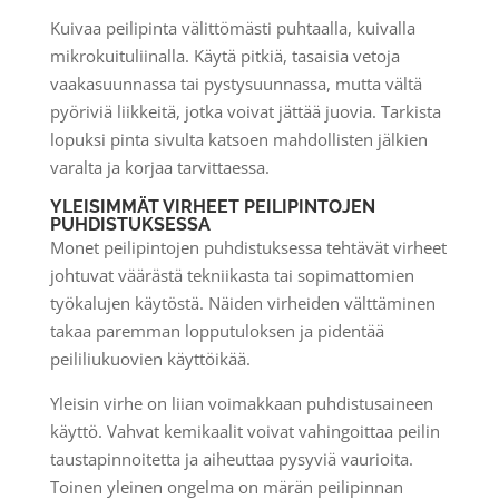
Kuivaa peilipinta välittömästi puhtaalla, kuivalla
mikrokuituliinalla. Käytä pitkiä, tasaisia vetoja
vaakasuunnassa tai pystysuunnassa, mutta vältä
pyöriviä liikkeitä, jotka voivat jättää juovia. Tarkista
lopuksi pinta sivulta katsoen mahdollisten jälkien
varalta ja korjaa tarvittaessa.
YLEISIMMÄT VIRHEET PEILIPINTOJEN
PUHDISTUKSESSA
Monet peilipintojen puhdistuksessa tehtävät virheet
johtuvat väärästä tekniikasta tai sopimattomien
työkalujen käytöstä. Näiden virheiden välttäminen
takaa paremman lopputuloksen ja pidentää
peililiukuovien käyttöikää.
Yleisin virhe on liian voimakkaan puhdistusaineen
käyttö. Vahvat kemikaalit voivat vahingoittaa peilin
taustapinnoitetta ja aiheuttaa pysyviä vaurioita.
Toinen yleinen ongelma on märän peilipinnan