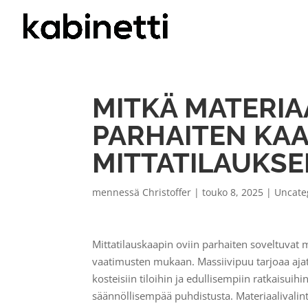
MITKÄ MATERIA
PARHAITEN KAA
MITTATILAUKS
mennessä
Christoffer
|
touko 8, 2025
|
Uncate
Mittatilauskaapin oviin parhaiten soveltuvat 
vaatimusten mukaan. Massiivipuu tarjoaa ajat
kosteisiin tiloihin ja edullisempiin ratkaisuih
säännöllisempää puhdistusta. Materiaalivalint