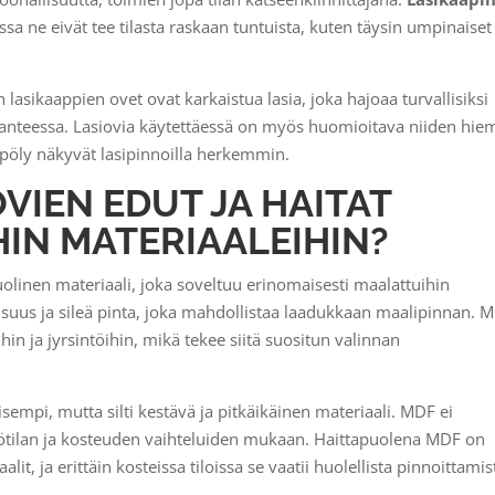
issa ne eivät tee tilasta raskaan tuntuista, kuten täysin umpinaiset
 lasikaappien ovet ovat karkaistua lasia, joka hajoaa turvallisiksi
ilanteessa. Lasiovia käytettäessä on myös huomioitava niiden hi
a pöly näkyvät lasipinnoilla herkemmin.
VIEN EDUT JA HAITAT
IN MATERIAALEIHIN?
inen materiaali, joka soveltuu erinomaisesti maalattuihin
uisuus ja sileä pinta, joka mahdollistaa laadukkaan maalipinnan. 
in ja jyrsintöihin, mikä tekee siitä suositun valinnan
empi, mutta silti kestävä ja pitkäikäinen materiaali. MDF ei
ötilan ja kosteuden vaihteluiden mukaan. Haittapuolena MDF on
, ja erittäin kosteissa tiloissa se vaatii huolellista pinnoittamis