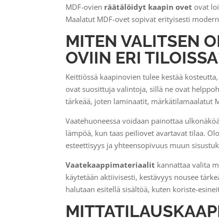
MDF-ovien
räätälöidyt kaapin ovet
ovat loi
Maalatut MDF-ovet sopivat erityisesti moderniin
MITEN VALITSEN O
OVIIN ERI TILOISSA
Keittiössä kaapinovien tulee kestää kosteutta,
ovat suosittuja valintoja, sillä ne ovat helpp
tärkeää, joten laminaatit, märkätilamaalatut M
Vaatehuoneessa voidaan painottaa ulkonäköä
lämpöä, kun taas peiliovet avartavat tilaa. Ol
esteettisyys ja yhteensopivuus muun sisustu
Vaatekaappimateriaalit
kannattaa valita m
käytetään aktiivisesti, kestävyys nousee tärkeä
halutaan esitellä sisältöä, kuten koriste-esineit
MITTATILAUSKAAP