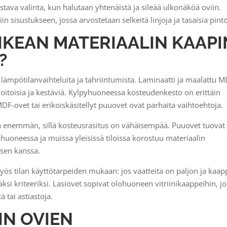
stava valinta, kun halutaan yhtenäistä ja sileää ulkonäköä oviin.
 sisustukseen, jossa arvostetaan selkeitä linjoja ja tasaisia pinto
IKEAN MATERIAALIN KAAPI
?
 lämpötilanvaihteluita ja tahriintumista. Laminaatti ja maalattu 
ohoitoisia ja kestäviä. Kylpyhuoneessa kosteudenkesto on erittäin
DF-ovet tai erikoiskäsitellyt puuovet ovat parhaita vaihtoehtoja.
 enemmän, sillä kosteusrasitus on vähäisempää. Puuovet tuovat
ohuoneessa ja muissa yleisissä tiloissa korostuu materiaalin
ksen kanssa.
yös tilan käyttötarpeiden mukaan: jos vaatteita on paljon ja kaap
ksi kriteeriksi. Lasiovet sopivat olohuoneen vitriinikaappeihin, jo
ä tai astiastoja.
IN OVIEN