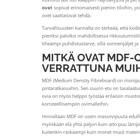
ovet
sopivat erinomaisesti pieniin tiloihin, jo
ovet saattaisivat tehdä.
Turvallisuuden kannalta on tärkeää, että kodin
pieniksi paloiksi mahdollisessa rikkoutumist
tiheämpi puhdistustarve, sillä sormenjäljet j
MITKÄ OVAT MDF-O
VERRATTUNA MUIH
MDF (Medium Density Fibreboard) on monipuol
pintaratkaisuihin. Sen suurin etu on tasalaat
ovia on myös helppo työstää erilaisiin muotoih
koristeellisempiin ovimalleihin.
Hinnaltaan MDF on usein massiivipuuta edullis
myöskään elä yhtä paljon kuin aito puu lämp
kuitenkin raskaampi kuin monet muut materiaalit