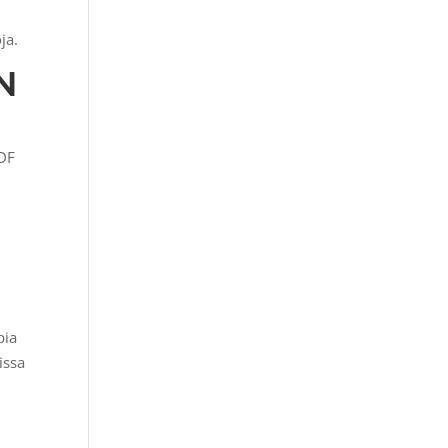
ja.
N
MDF
pia
issa