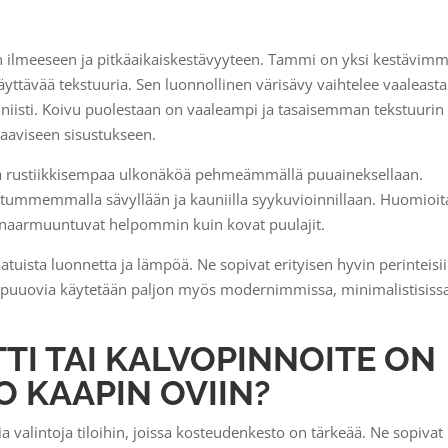
in ilmeeseen ja pitkäaikaiskestävyyteen. Tammi on yksi kestävimm
äyttävää tekstuuria. Sen luonnollinen värisävy vaihtelee vaaleasta
isti. Koivu puolestaan on vaaleampi ja tasaisemman tekstuurin
aaviseen sisustukseen.
oaa rustiikkisempaa ulkonäköä pehmeämmällä puuaineksellaan.
ä tummemmalla sävyllään ja kauniilla syykuvioinnillaan. Huomioi
 naarmuuntuvat helpommin kuin kovat puulajit.
aatuista luonnetta ja lämpöä. Ne sopivat erityisen hyvin perinteisii
n puuovia käytetään paljon myös modernimmissa, minimalistisiss
TI TAI KALVOPINNOITE ON
 KAAPIN OVIIN?
a valintoja tiloihin, joissa kosteudenkesto on tärkeää. Ne sopivat