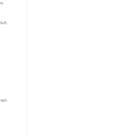
on
sut.
inen
n