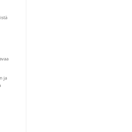
istä
tavaa
n ja
a