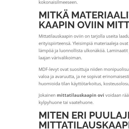
kokonaisilmeeseen.
MITKÄ MATERIAALI
KAAPIN OVIIN MIT
Mittatilauskaapin oviin on tarjolla useita laad
erityispiirteensä. Yleisimpiä materiaaleja ovat
lämpöä ja luonnollista ulkonäköä. Laminaatit 
laajan värivalikoiman.
MDF-levyt ovat suosittuja niiden monipuolis
valoa ja avaruutta, ja ne sopivat erinomaisest
huomioida tilan käyttötarkoitus, kosteusolosu
Jokainen
mittatilauskaapin ovi
voidaan räätä
kylpyhuone tai vaatehuone.
MITEN ERI PUULAJ
MITTATILAUSKAAP