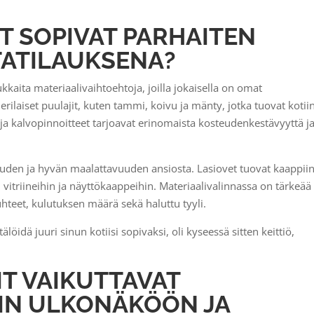
T SOPIVAT PARHAITEN
TATILAUKSENA?
ukkaita materiaalivaihtoehtoja, joilla jokaisella on omat
 erilaiset puulajit, kuten tammi, koivu ja mänty, jotka tuovat kotii
ja kalvopinnoitteet tarjoavat erinomaista kosteudenkestävyyttä j
uuden ja hyvän maalattavuuden ansiosta. Lasiovet tuovat kaappii
i vitriineihin ja näyttökaappeihin. Materiaalivalinnassa on tärkeää
hteet, kulutuksen määrä sekä haluttu tyyli.
löidä juuri sinun kotiisi sopivaksi, oli kyseessä sitten keittiö,
IT VAIKUTTAVAT
IN ULKONÄKÖÖN JA