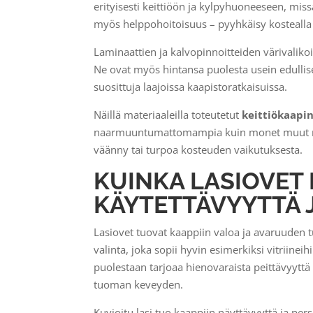
erityisesti keittiöön ja kylpyhuoneeseen, mis
myös helppohoitoisuus – pyyhkäisy kostealla l
Laminaattien ja kalvopinnoitteiden värivaliko
Ne ovat myös hintansa puolesta usein edullis
suosittuja laajoissa kaapistoratkaisuissa.
Näillä materiaaleilla toteutetut
keittiökaapi
naarmuuntumattomampia kuin monet muut mate
väänny tai turpoa kosteuden vaikutuksesta.
KUINKA LASIOVET
KÄYTETTÄVYYTTÄ 
Lasiovet tuovat kaappiin valoa ja avaruuden t
valinta, joka sopii hyvin esimerkiksi vitriineih
puolestaan tarjoaa hienovaraista peittävyyttä pi
tuoman keveyden.
Kuvioitu lasi tuo kaappiin näyttävyyttä ja per