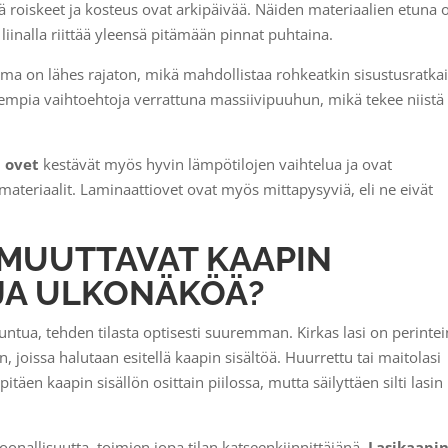
sä roiskeet ja kosteus ovat arkipäivää. Näiden materiaalien etuna 
iinalla riittää yleensä pitämään pinnat puhtaina.
ima on lähes rajaton, mikä mahdollistaa rohkeatkin sisustusratkai
empia vaihtoehtoja verrattuna massiivipuuhun, mikä tekee niistä
n ovet
kestävät myös hyvin lämpötilojen vaihtelua ja ovat
riaalit. Laminaattiovet ovat myös mittapysyviä, eli ne eivät
 MUUTTAVAT KAAPIN
JA ULKONÄKÖÄ?
untua, tehden tilasta optisesti suuremman. Kirkas lasi on perinte
in, joissa halutaan esitellä kaapin sisältöä. Huurrettu tai maitolasi
täen kaapin sisällön osittain piilossa, mutta säilyttäen silti lasin
soonallisuutta, toimien jopa tilan katseenkiinnittäjänä.
Lasikaapi