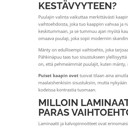
KESTÄVYYTEEN?
Puulajin valinta vaikuttaa merkittävästi kaap
vaihtoehdoista, joka tuo kaappiin vahvaa ja n
keskitummaan, ja se tummuu ajan myötä kauni
omaava puulaji, joka sopii moderniin skandin
Mänty on edullisempi vaihtoehto, joka tarj
Pähkinäpuu taas tuo sisustukseen ylellisyytt
on, että pehmeämmät puulajit, kuten mänty,
Puiset kaapin ovet
tuovat tilaan aina ainutl
maalaishenkisiin sisustuksiin, mutta nykyää
kodeissa kontrastia tuomaan.
MILLOIN LAMINAAT
PARAS VAIHTOEHTO
Laminaatti ja kalvopinnoitteet ovat erinomaisi