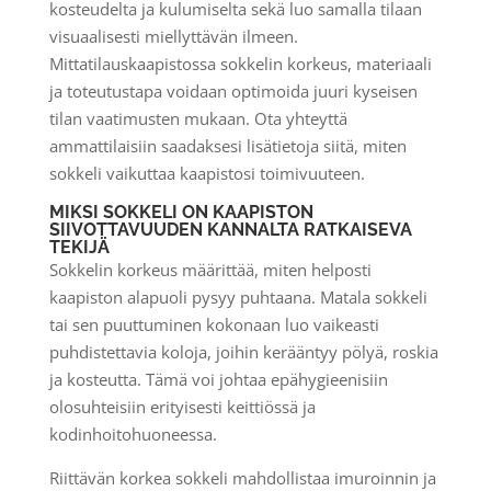
kosteudelta ja kulumiselta sekä luo samalla tilaan
visuaalisesti miellyttävän ilmeen.
Mittatilauskaapistossa sokkelin korkeus, materiaali
ja toteutustapa voidaan optimoida juuri kyseisen
tilan vaatimusten mukaan. Ota yhteyttä
ammattilaisiin saadaksesi lisätietoja siitä, miten
sokkeli vaikuttaa kaapistosi toimivuuteen.
MIKSI SOKKELI ON KAAPISTON
SIIVOTTAVUUDEN KANNALTA RATKAISEVA
TEKIJÄ
Sokkelin korkeus määrittää, miten helposti
kaapiston alapuoli pysyy puhtaana. Matala sokkeli
tai sen puuttuminen kokonaan luo vaikeasti
puhdistettavia koloja, joihin kerääntyy pölyä, roskia
ja kosteutta. Tämä voi johtaa epähygieenisiin
olosuhteisiin erityisesti keittiössä ja
kodinhoitohuoneessa.
Riittävän korkea sokkeli mahdollistaa imuroinnin ja