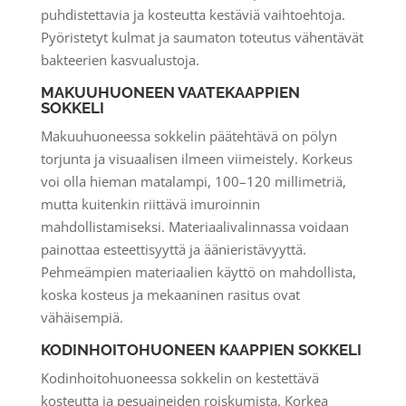
puhdistettavia ja kosteutta kestäviä vaihtoehtoja.
Pyöristetyt kulmat ja saumaton toteutus vähentävät
bakteerien kasvualustoja.
MAKUUHUONEEN VAATEKAAPPIEN
SOKKELI
Makuuhuoneessa sokkelin päätehtävä on pölyn
torjunta ja visuaalisen ilmeen viimeistely. Korkeus
voi olla hieman matalampi, 100–120 millimetriä,
mutta kuitenkin riittävä imuroinnin
mahdollistamiseksi. Materiaalivalinnassa voidaan
painottaa esteettisyyttä ja äänieristävyyttä.
Pehmeämpien materiaalien käyttö on mahdollista,
koska kosteus ja mekaaninen rasitus ovat
vähäisempiä.
KODINHOITOHUONEEN KAAPPIEN SOKKELI
Kodinhoitohuoneessa sokkelin on kestettävä
kosteutta ja pesuaineiden roiskumista. Korkea