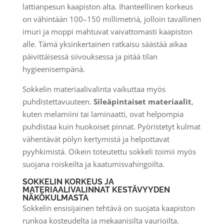
lattianpesun kaapiston alta. Ihanteellinen korkeus
on vähintään 100–150 millimetriä, jolloin tavallinen
imuri ja moppi mahtuvat vaivattomasti kaapiston
alle. Tämä yksinkertainen ratkaisu säästää aikaa
päivittäisessä siivouksessa ja pitää tilan
hygieenisempänä.
Sokkelin materiaalivalinta vaikuttaa myös
puhdistettavuuteen.
Sileäpintaiset materiaalit
,
kuten melamiini tai laminaatti, ovat helpompia
puhdistaa kuin huokoiset pinnat. Pyöristetyt kulmat
vähentävät pölyn kertymistä ja helpottavat
pyyhkimistä. Oikein toteutettu sokkeli toimii myös
suojana roiskeilta ja kaatumisvahingoilta.
SOKKELIN KORKEUS JA
MATERIAALIVALINNAT KESTÄVYYDEN
NÄKÖKULMASTA
Sokkelin ensisijainen tehtävä on suojata kaapiston
runkoa kosteudelta ja mekaanisilta vaurioilta.