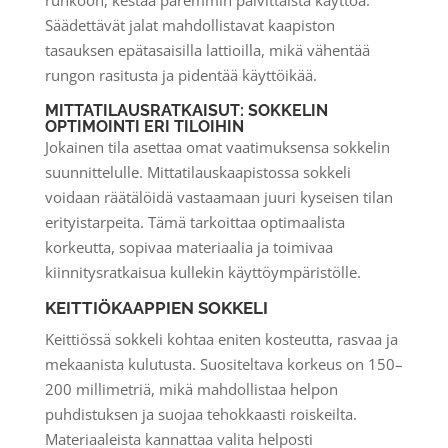
runkoon, kestää paremmin päivittäistä käyttöä.
Säädettävät jalat mahdollistavat kaapiston
tasauksen epätasaisilla lattioilla, mikä vähentää
rungon rasitusta ja pidentää käyttöikää.
MITTATILAUSRATKAISUT: SOKKELIN
OPTIMOINTI ERI TILOIHIN
Jokainen tila asettaa omat vaatimuksensa sokkelin
suunnittelulle. Mittatilauskaapistossa sokkeli
voidaan räätälöidä vastaamaan juuri kyseisen tilan
erityistarpeita. Tämä tarkoittaa optimaalista
korkeutta, sopivaa materiaalia ja toimivaa
kiinnitysratkaisua kullekin käyttöympäristölle.
KEITTIÖKAAPPIEN SOKKELI
Keittiössä sokkeli kohtaa eniten kosteutta, rasvaa ja
mekaanista kulutusta. Suositeltava korkeus on 150–
200 millimetriä, mikä mahdollistaa helpon
puhdistuksen ja suojaa tehokkaasti roiskeilta.
Materiaaleista kannattaa valita helposti