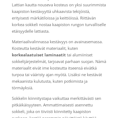
Lattian kautta nouseva kosteus on yksi suurimmista
kaapiston kestävyyttä uhkaavista tekijöistä,
erityisesti märkätiloissa ja keittiöissä. Riittävän
korkea sokkeli nostaa kaapiston rungon turvalliselle
etäisyydelle lattiasta.
Materiaalivalinnassa kestävyys on avainasemassa.
Kosteutta kestävät materiaalit, kuten
korkealaatuiset laminaatit
tai alumiiniset
sokkelijärjestelmät, tarjoavat parhaan suojan. Nämä
materiaalit eivät ime kosteutta itseensä eivätkä
turpoa tai vääristy ajan myötä. Lisäksi ne kestävät
mekaanista kulutusta, kuten potkimista ja
törmäyksiä.
Sokkelin kiinnitystapa vaikuttaa merkittävästi sen
pitkäikäisyyteen. Ammattimaisesti asennettu
sokkeli, joka on tiiviisti kiinnitetty kaapiston