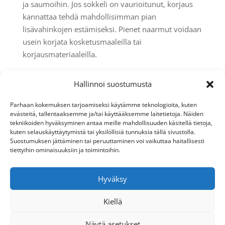
ja saumoihin. Jos sokkeli on vaurioitunut, korjaus
kannattaa tehdä mahdollisimman pian
lisävahinkojen estämiseksi. Pienet naarmut voidaan
usein korjata kosketusmaaleilla tai
korjausmateriaaleilla.
Säädettävien jalkojen toimivuus tulee tarkistaa
Hallinnoi suostumusta
säännöllisesti. Jos kaappi on painunut tai
kallistunut, jalkojen säätö palauttaa tasapainon ja
Parhaan kokemuksen tarjoamiseksi käytämme teknologioita, kuten
vähentää rungon rasitusta. Tämä yksinkertainen
evästeitä, tallentaaksemme ja/tai käyttääksemme laitetietoja. Näiden
tekniikoiden hyväksyminen antaa meille mahdollisuuden käsitellä tietoja,
toimenpide voi pidentää koko kaapiston käyttöikää
kuten selauskäyttäytymistä tai yksilöllisiä tunnuksia tällä sivustolla.
huomattavasti. Liikkuvien osien voitelu tarpeen
Suostumuksen jättäminen tai peruuttaminen voi vaikuttaa haitallisesti
mukaan pitää mekanismit toimintakunnossa.
tiettyihin ominaisuuksiin ja toimintoihin.
Ammattimainen suunnittelu ja toteutus takaavat
Hyväksy
sokkelin optimaalisen toimivuuden juuri sinun
tilassasi. Ota yhteyttä
jälleenmyyjiimme
saadaksesi
Kiellä
räätälöidyn ratkaisun, joka yhdistää kestävyyden,
toimivuuden ja esteettisyyden.
Näytä asetukset