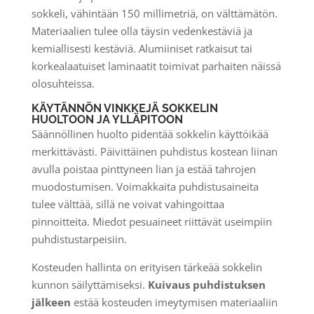
sokkeli, vähintään 150 millimetriä, on välttämätön.
Materiaalien tulee olla täysin vedenkestäviä ja
kemiallisesti kestäviä. Alumiiniset ratkaisut tai
korkealaatuiset laminaatit toimivat parhaiten näissä
olosuhteissa.
KÄYTÄNNÖN VINKKEJÄ SOKKELIN
HUOLTOON JA YLLÄPITOON
Säännöllinen huolto pidentää sokkelin käyttöikää
merkittävästi. Päivittäinen puhdistus kostean liinan
avulla poistaa pinttyneen lian ja estää tahrojen
muodostumisen. Voimakkaita puhdistusaineita
tulee välttää, sillä ne voivat vahingoittaa
pinnoitteita. Miedot pesuaineet riittävät useimpiin
puhdistustarpeisiin.
Kosteuden hallinta on erityisen tärkeää sokkelin
kunnon säilyttämiseksi.
Kuivaus puhdistuksen
jälkeen
estää kosteuden imeytymisen materiaaliin