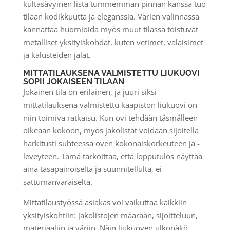
kultasävyinen lista tummemman pinnan kanssa tuo
tilaan kodikkuutta ja eleganssia. Värien valinnassa
kannattaa huomioida myös muut tilassa toistuvat
metalliset yksityiskohdat, kuten vetimet, valaisimet
ja kalusteiden jalat.
MITTATILAUKSENA VALMISTETTU LIUKUOVI
SOPII JOKAISEEN TILAAN
Jokainen tila on erilainen, ja juuri siksi
mittatilauksena valmistettu kaapiston liukuovi on
niin toimiva ratkaisu. Kun ovi tehdään täsmälleen
oikeaan kokoon, myös jakolistat voidaan sijoitella
harkitusti suhteessa oven kokonaiskorkeuteen ja -
leveyteen. Tämä tarkoittaa, että lopputulos näyttää
aina tasapainoiselta ja suunnitellulta, ei
sattumanvaraiselta.
Mittatilaustyössä asiakas voi vaikuttaa kaikkiin
yksityiskohtiin: jakolistojen määrään, sijoitteluun,
materiaaliin ja väriin. Näin liukuoven ulkonäkö