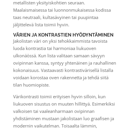
metallisten yksityiskohtien seuraan.
Maalaismaisessa tai luonnonmukaisessa kodissa
taas neutraali, kultasävyinen tai puupintaa
jäljittelevä lista toimii hyvin.
VÄRIEN JA KONTRASTIEN HYÖDYNTÄMINEN
Jakolistan väri on yksi tehokkaimmista tavoista
luoda kontrastia tai harmoniaa liukuoven
ulkonäössä. Kun lista valitaan samaan sävyyn
ovipinnan kanssa, syntyy yhtenäinen ja rauhallinen
kokonaisuus. Vastaavasti kontrastivärisellä listalla
voidaan korostaa oven rakennetta ja tehdä siitä
tilan huomiopiste.
Värikontrasti toimii erityisen hyvin silloin, kun
liukuoven sisustus on muuten hillittyä. Esimerkiksi
valkoisen tai vaaleanharmaan ovipinnan
yhdistäminen mustaan jakolistaan luo graafisen ja
modernin vaikutelman. Toisaalta lämmin,