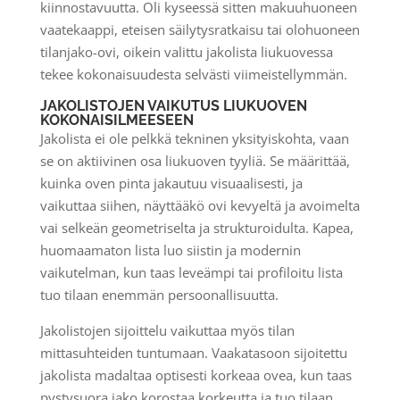
kiinnostavuutta. Oli kyseessä sitten makuuhuoneen
vaatekaappi, eteisen säilytysratkaisu tai olohuoneen
tilanjako-ovi, oikein valittu jakolista liukuovessa
tekee kokonaisuudesta selvästi viimeistellymmän.
JAKOLISTOJEN VAIKUTUS LIUKUOVEN
KOKONAISILMEESEEN
Jakolista ei ole pelkkä tekninen yksityiskohta, vaan
se on aktiivinen osa liukuoven tyyliä. Se määrittää,
kuinka oven pinta jakautuu visuaalisesti, ja
vaikuttaa siihen, näyttääkö ovi kevyeltä ja avoimelta
vai selkeän geometriselta ja strukturoidulta. Kapea,
huomaamaton lista luo siistin ja modernin
vaikutelman, kun taas leveämpi tai profiloitu lista
tuo tilaan enemmän persoonallisuutta.
Jakolistojen sijoittelu vaikuttaa myös tilan
mittasuhteiden tuntumaan. Vaakatasoon sijoitettu
jakolista madaltaa optisesti korkeaa ovea, kun taas
pystysuora jako korostaa korkeutta ja tuo tilaan