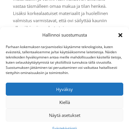
vastaa täsmälleen omaa makua ja tilan henkeä.
Lisäksi korkealaatuiset materiaalit ja huolellinen
valmistus varmistavat, että ovi säilyttää kauniin
ulkonäkönsä vuodesta toiseen.
Hallinnoi suostumusta
OTA YHTEYTTÄ KABINETIN JÄLLEENMYYJIIN
Oikean jakolistan valinta on helpompaa, kun saat
Parhaan kokemuksen tarjoamiseksi käytämme teknologioita, kuten
asiantuntevaa apua. Kabinetin jälleenmyyjät
evästeitä, tallentaaksemme ja/tai käyttääksemme laitetietoja. Näiden
tekniikoiden hyväksyminen antaa meille mahdollisuuden käsitellä tietoja,
osaavat neuvoa materiaali- ja värivaihtoehdoissa
kuten selauskäyttäytymistä tai yksilöllisiä tunnuksia tällä sivustolla.
sekä auttaa suunnittelemaan juuri sinun tilaasi
Suostumuksen jättäminen tai peruuttaminen voi vaikuttaa haitallisesti
sopivan liukuovikokonaisuuden, jakolistoja myöten.
tiettyihin ominaisuuksiin ja toimintoihin.
Löydät lähimmän jälleenmyyjän helposti ja voit
Hyväksy
varata ajan henkilökohtaiseen
suunnittelukeskusteluun. Ota yhteyttä
Kabinetin
Kiellä
jälleenmyyjiin
ja aloita oman unelmakaappistosi
suunnittelu tänään.
Näytä asetukset
Evästekäytäntö