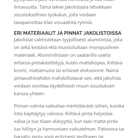
ilmavuutta. Tämä tekee jakolistasta tehokkaan
sisustuksellisen työkalun, jolla voidaan
tasapainottaa tilan visuaalista rytmiä.
ERI MATERIAALIT JA PINNAT JAKOLISTOISSA
Jakolistat valmistetaan tyypillisesti alumiinista, joka
on sekä kestävä että muotoilultaan monipuolinen
materiaali. Alumiinilistaan on saatavilla useita
erilaisia pintakäsittelyjä, kuten mattahopea, kiiltävä
kromi, mattamusta tai erilaiset eloksoinnit. Nämä
pintavaihtoehdot mahdollistavat sen, että jakolista
voidaan sovittaa täydellisesti muun sisustuksen
kanssa yhteen.
Pinnan valinta vaikuttaa merkittävästi siihen, kuinka
lista käyttäytyy valossa. Kiiltävä pinta heijastaa
valoa ja tuo tilaan elävyyttä, kun taas matta pinta
luo hillityn ja harmonisen vaikutelman. Patinoiva tai
harjattu pinta sopii erityisesti teolliseen tai