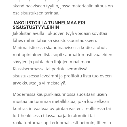
skandinaaviseen tyyliin, jossa materiaalin aitous on
osa sisustuksen tarinaa.
JAKOLISTOILLA TUNNELMAA ERI
SISUSTUSTYYLEIHIN
Jakolistan avulla liukuoven tyyli voidaan sovittaa
lähes mihin tahansa sisustussuuntaukseen.
Minimalistisessa skandinaavisessa kodissa ohut,
mattapintainen lista sopii saumattomasti vaaleiden
sävyjen ja puhtaiden linjojen maailmaan.
Klassisemmassa tai perinteisemmässä
sisustuksessa leveämpi ja profiloitu lista tuo oveen
arvokkuutta ja viimeistelyä.
Modernissa kaupunkiasunnossa suositaan usein
mustaa tai tummaa metallilistaa, joka luo selkeän
kontrastin vaaleaa ovipintaa vasten. Teollisessa tai
loft-henkisessä tilassa harjattu alumiini tai
raakatuntuma sopii erinomaisesti betonin, tiilen ja