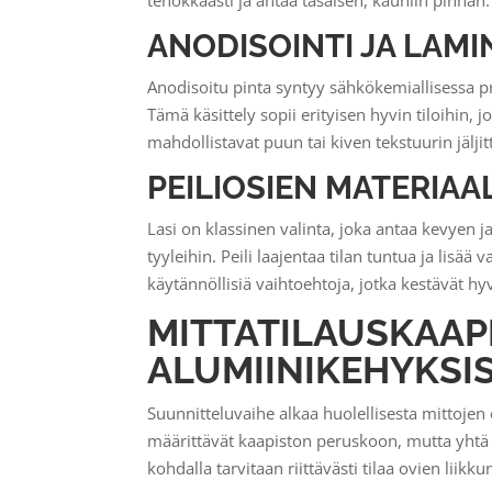
tehokkaasti ja antaa tasaisen, kauniin pinnan.
ANODISOINTI JA LAMI
Anodisoitu pinta syntyy sähkökemiallisessa pr
Tämä käsittely sopii erityisen hyvin tiloihin,
mahdollistavat puun tai kiven tekstuurin jäljit
PEILIOSIEN MATERIA
Lasi on klassinen valinta, joka antaa kevyen j
tyyleihin. Peili laajentaa tilan tuntua ja lisä
käytännöllisiä vaihtoehtoja, jotka kestävät hy
MITTATILAUSKAAP
ALUMIINIKEHYKSIS
Suunnitteluvaihe alkaa huolellisesta mittojen 
määrittävät kaapiston peruskoon, mutta yhtä
kohdalla tarvitaan riittävästi tilaa ovien li