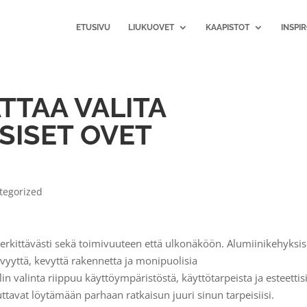
ETUSIVU
LIUKUOVET
KAAPISTOT
INSPI
TTAA VALITA
SISET OVET
tegorized
merkittävästi sekä toimivuuteen että ulkonäköön. Alumiinikehyksis
vyyttä, kevyttä rakennetta ja monipuolisia
 valinta riippuu käyttöympäristöstä, käyttötarpeista ja esteettis
ttavat löytämään parhaan ratkaisun juuri sinun tarpeisiisi.