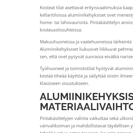
Kosteat tilat asettavat erityisvaatimuksia kaa
kellaritiloissa alumiinikehyksiset ovet menes
home- tai lahovaurioita. Pintakäsittelyn ansi
kosteusolosuhteissa.
Makuuhuoneissa ja vaatehuoneissa tärkeintä on
Alumiinikehyksiset liukuovet liikkuvat pehmeäs
sen, että ovet pysyvät suorassa eivätkä narise
Työhuoneet ja toimistotilat hyötyvät alumiin
kestää tiheää käyttöä ja säilyttää siistin ilme
klassiseen sisustukseen.
ALUMIINIKEHYKSI
MATERIAALIVAIHT
Pintakäsittelyjen valinta vaikuttaa sekä ulkon
värivalikoiman ja mahdollistavat täydellisen