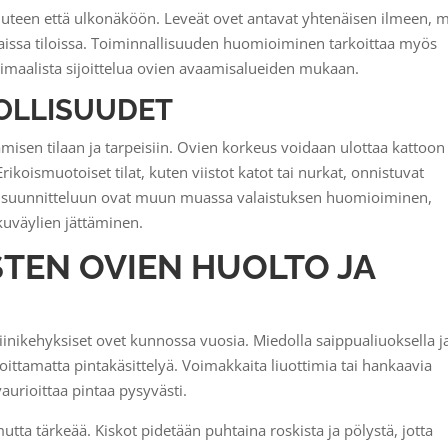
uteen että ulkonäköön. Leveät ovet antavat yhtenäisen ilmeen, 
taissa tiloissa. Toiminnallisuuden huomioiminen tarkoittaa myös
ptimaalista sijoittelua ovien avaamisalueiden mukaan.
OLLISUUDET
amisen tilaan ja tarpeisiin. Ovien korkeus voidaan ulottaa kattoon 
rikoismuotoiset tilat, kuten viistot katot tai nurkat, onnistuvat
ejä suunnitteluun ovat muun muassa valaistuksen huomioiminen,
kuväylien jättäminen.
STEN OVIEN HUOLTO JA
inikehyksiset ovet kunnossa vuosia. Miedolla saippualiuoksella j
oittamatta pintakäsittelyä. Voimakkaita liuottimia tai hankaavia
vaurioittaa pintaa pysyvästi.
ta tärkeää. Kiskot pidetään puhtaina roskista ja pölystä, jotta