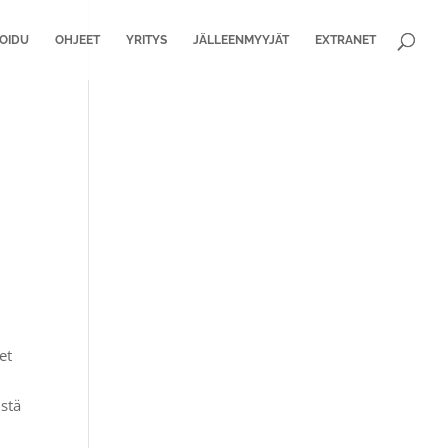
ROIDU
OHJEET
YRITYS
JÄLLEENMYYJÄT
EXTRANET
et
istä