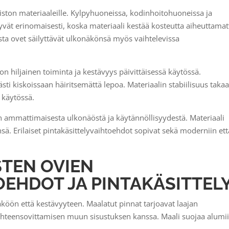
piston materiaaleille. Kylpyhuoneissa, kodinhoitohuoneissa ja
tyvät erinomaisesti, koska materiaali kestää kosteutta aiheuttamat
osta ovet säilyttävät ulkonäkönsä myös vaihtelevissa
 hiljainen toiminta ja kestävyys päivittäisessä käytössä.
ti kiskoissaan häiritsemättä lepoa. Materiaalin stabiilisuus taka
 käytössä.
in ammattimaisesta ulkonäöstä ja käytännöllisyydestä. Materiaali
ensä. Erilaiset pintakäsittelyvaihtoehdot sopivat sekä moderniin ett
STEN OVIEN
OEHDOT JA PINTAKÄSITTEL
äköön että kestävyyteen. Maalatut pinnat tarjoavat laajan
 yhteensovittamisen muun sisustuksen kanssa. Maali suojaa alumi