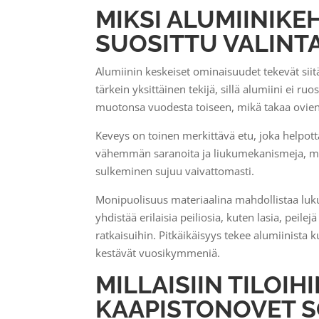
MIKSI ALUMIINIKE
SUOSITTU VALINT
Alumiinin keskeiset ominaisuudet tekevät siit
tärkein yksittäinen tekijä, sillä alumiini ei ru
muotonsa vuodesta toiseen, mikä takaa ovien
Keveys on toinen merkittävä etu, joka helpot
vähemmän saranoita ja liukumekanismeja, mi
sulkeminen sujuu vaivattomasti.
Monipuolisuus materiaalina mahdollistaa luku
yhdistää erilaisia peiliosia, kuten lasia, peile
ratkaisuihin. Pitkäikäisyys tekee alumiinista 
kestävät vuosikymmeniä.
MILLAISIIN TILOIH
KAAPISTONOVET S