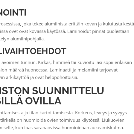
NOINTI
osessissa, joka tekee alumiinista erittäin kovan ja kulutusta kest
 joissa ovet ovat kovassa käytössä. Laminoidut pinnat puolestaan
telyn alumiinipohjalla.
ALIVAIHTOEHDOT
a avoimen tunnun. Kirkas, himmeä tai kuvioitu lasi sopii erilaisiin
ä valon määrää huoneessa. Laminaatti ja melamiini tarjoavat
vin arkikäyttöä ja ovat helppohoitoisia.
ISTON SUUNNITTELU
ILLÄ OVILLA
ottamisesta ja tilan kartoittamisesta. Korkeus, leveys ja syvyys
 tärkeää on huomioida ovien toimivuus käytössä. Liukuovien
ikkumiselle, kun taas saranaovissa huomioidaan aukeamiskulma.