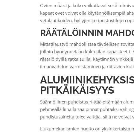
Ovien määrä ja koko vaikuttavat sekä toimivu
kapeat ovet voivat olla käytännöllisempiä ah
vetolaatikoiden, hyllyjen ja ripustustilojen o
RÄÄTÄLÖINNIN MAHD
Mittatilaustyö mahdollistaa täydellisen sovitt
jolloin hyödynnetään koko tilan kapasiteetti. E
räätälöidyillä ratkaisuilla. Käytännön vinkk
ilmanvaihdon varmistaminen ja riittävien kul
ALUMIINIKEHYKSI
PITKÄIKÄISYYS
Säännöllinen puhdistus riittää pitämään alumi
pehmeällä liinalla saa pinnat puhtaiksi vahing
puhdistusaineita tulee välttää, sillä ne voivat 
Liukumekanismien huolto on yksinkertaista mut