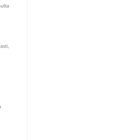
mutta
asti,
a