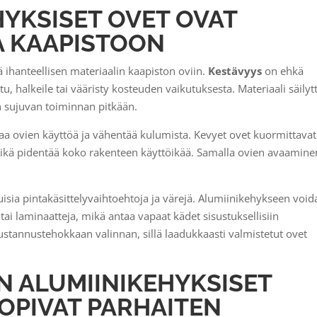
HYKSISET OVET OVAT
A KAAPISTOON
ä ihanteellisen materiaalin kaapiston oviin.
Kestävyys
on ehkä
ostu, halkeile tai vääristy kosteuden vaikutuksesta. Materiaali säilyt
 sujuvan toiminnan pitkään.
taa ovien käyttöä ja vähentää kulumista. Kevyet ovet kuormittavat
kä pidentää koko rakenteen käyttöikää. Samalla ovien avaamine
isia pintakäsittelyvaihtoehtoja ja värejä. Alumiinikehykseen voi
jä tai laminaatteja, mikä antaa vapaat kädet sisustuksellisiin
kustannustehokkaan valinnan, sillä laadukkaasti valmistetut ovet
IN ALUMIINIKEHYKSISET
OPIVAT PARHAITEN