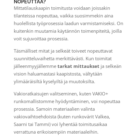
NOPEUTTAA?
Mittatilauskaapin toimitusta voidaan joissakin
tilanteissa nopeuttaa, vaikka suosimmekin aina
huolellista työprosessia laadun varmistamiseksi. On
kuitenkin muutamia käytännön toimenpiteitä, joilla
voit sujuvoittaa prosessia.
Täsmälliset mitat ja selkeät toiveet nopeuttavat
suunnitteluvaihetta merkittävästi. Kun toimitat
jälleenmyyjällemme
tarkat mittaukset
ja selkeän
vision haluamastasi kaapistosta, vältytään
ylimääräisiltä kyselyiltä ja muutoksilta.
Vakioratkaisujen valitseminen, kuten VAKIO+
runkomallistomme hyödyntäminen, voi nopeuttaa
prosessia. Samoin materiaalien valinta
vakiovaihtoehdoista (kuten runkovärit Valkea,
Saarni tai Tammi) voi lyhentää toimitusaikaa
verrattuna erikoisempiin materiaaleihin.