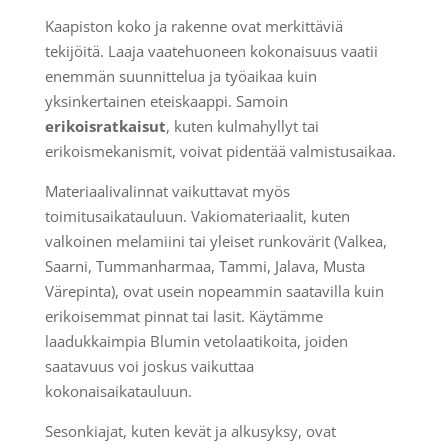
Kaapiston koko ja rakenne ovat merkittäviä
tekijöitä. Laaja vaatehuoneen kokonaisuus vaatii
enemmän suunnittelua ja työaikaa kuin
yksinkertainen eteiskaappi. Samoin
erikoisratkaisut
, kuten kulmahyllyt tai
erikoismekanismit, voivat pidentää valmistusaikaa.
Materiaalivalinnat vaikuttavat myös
toimitusaikatauluun. Vakiomateriaalit, kuten
valkoinen melamiini tai yleiset runkovärit (Valkea,
Saarni, Tummanharmaa, Tammi, Jalava, Musta
Värepinta), ovat usein nopeammin saatavilla kuin
erikoisemmat pinnat tai lasit. Käytämme
laadukkaimpia Blumin vetolaatikoita, joiden
saatavuus voi joskus vaikuttaa
kokonaisaikatauluun.
Sesonkiajat, kuten kevät ja alkusyksy, ovat