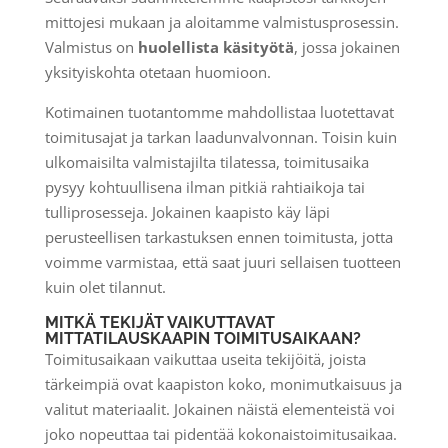
mittojesi mukaan ja aloitamme valmistusprosessin.
Valmistus on
huolellista käsityötä
, jossa jokainen
yksityiskohta otetaan huomioon.
Kotimainen tuotantomme mahdollistaa luotettavat
toimitusajat ja tarkan laadunvalvonnan. Toisin kuin
ulkomaisilta valmistajilta tilatessa, toimitusaika
pysyy kohtuullisena ilman pitkiä rahtiaikoja tai
tulliprosesseja. Jokainen kaapisto käy läpi
perusteellisen tarkastuksen ennen toimitusta, jotta
voimme varmistaa, että saat juuri sellaisen tuotteen
kuin olet tilannut.
MITKÄ TEKIJÄT VAIKUTTAVAT
MITTATILAUSKAAPIN TOIMITUSAIKAAN?
Toimitusaikaan vaikuttaa useita tekijöitä, joista
tärkeimpiä ovat kaapiston koko, monimutkaisuus ja
valitut materiaalit. Jokainen näistä elementeistä voi
joko nopeuttaa tai pidentää kokonaistoimitusaikaa.