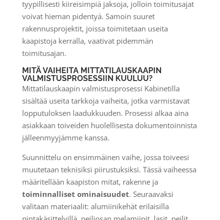
tyypillisesti kiireisimpiä jaksoja, jolloin toimitusajat
voivat hieman pidentyä. Samoin suuret
rakennusprojektit, joissa toimitetaan useita
kaapistoja kerralla, vaativat pidemmän
toimitusajan.
MITÄ VAIHEITA MITTATILAUSKAAPIN
VALMISTUSPROSESSIIN KUULUU?
Mittatilauskaapin valmistusprosessi Kabinetilla
sisältää useita tarkkoja vaiheita, jotka varmistavat
lopputuloksen laadukkuuden. Prosessi alkaa aina
asiakkaan toiveiden huolellisesta dokumentoinnista
jälleenmyyjämme kanssa.
Suunnittelu on ensimmäinen vaihe, jossa toiveesi
muutetaan teknisiksi piirustuksiksi. Tässä vaiheessa
määritellään kaapiston mitat, rakenne ja
toiminnalliset ominaisuudet
. Seuraavaksi
valitaan materiaalit: alumiinikehät erilaisilla
pintakäsittelyillä, peiliosan melamiinit, lasit, peilit