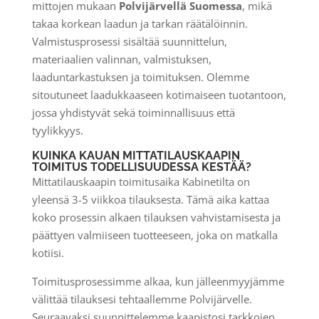
mittojen mukaan
Polvijärvellä Suomessa
, mikä
takaa korkean laadun ja tarkan räätälöinnin.
Valmistusprosessi sisältää suunnittelun,
materiaalien valinnan, valmistuksen,
laaduntarkastuksen ja toimituksen. Olemme
sitoutuneet laadukkaaseen kotimaiseen tuotantoon,
jossa yhdistyvät sekä toiminnallisuus että
tyylikkyys.
KUINKA KAUAN MITTATILAUSKAAPIN
TOIMITUS TODELLISUUDESSA KESTÄÄ?
Mittatilauskaapin toimitusaika Kabinetilta on
yleensä 3-5 viikkoa tilauksesta. Tämä aika kattaa
koko prosessin alkaen tilauksen vahvistamisesta ja
päättyen valmiiseen tuotteeseen, joka on matkalla
kotiisi.
Toimitusprosessimme alkaa, kun jälleenmyyjämme
välittää tilauksesi tehtaallemme Polvijärvelle.
Seuraavaksi suunnittelemme kaapistosi tarkkojen