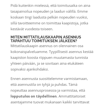
Pidä kuitenkin mielessä, että toimitusaika on aina
tasapainoilua nopeuden ja laadun välillä. Emme
koskaan tingi laadusta pelkän nopeuden vuoksi,
sillä tavoitteemme on toimittaa kaapistoja, jotka
kestävät vuodesta toiseen.
MITEN MITTATILAUSKAAPIN ASENNUS
TAPAHTUU TOIMITUKSEN JÄLKEEN?
Mittatilauskaapin asennus on olennainen osa
kokonaispalveluamme. Tyypillisesti asennus kestää
kaapiston koosta riippuen muutamasta tunnista
yhteen päivään, ja se sovitaan aina etukäteen
sopivaksi ajankohdaksi.
Ennen asennusta suosittelemme varmistamaan,
että asennustila on tyhjä ja puhdas. Tämä
nopeuttaa asennusprosessia ja varmistaa, että
lopputulos on täydellinen
. Ammattitaitoiset
asentajamme tuovat mukanaan kaikki tarvittavat