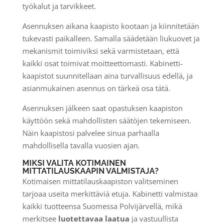
työkalut ja tarvikkeet.
Asennuksen aikana kaapisto kootaan ja kiinnitetään
tukevasti paikalleen. Samalla säädetään liukuovet ja
mekanismit toimiviksi sekä varmistetaan, että
kaikki osat toimivat moitteettomasti. Kabinetti-
kaapistot suunnitellaan aina turvallisuus edellä, ja
asianmukainen asennus on tärkeä osa tätä.
Asennuksen jälkeen saat opastuksen kaapiston
käyttöön sekä mahdollisten säätöjen tekemiseen.
Näin kaapistosi palvelee sinua parhaalla
mahdollisella tavalla vuosien ajan.
MIKSI VALITA KOTIMAINEN
MITTATILAUSKAAPIN VALMISTAJA?
Kotimaisen mittatilauskaapiston valitseminen
tarjoaa useita merkittäviä etuja. Kabinetti valmistaa
kaikki tuotteensa Suomessa Polvijärvellä, mikä
merkitsee
luotettavaa laatua
ja vastuullista