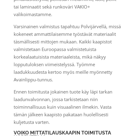
tai laminaatit sekä runkoväri VAKIO+
valikoimastamme.
Varsinainen valmistus tapahtuu Polvijärvellä, missä
kokeneet ammattilaisemme työstävät materiaalit
täsmällisesti mittojen mukaan. Kaikki kaapistot
valmistetaan Euroopassa valmistetuista
korkealaatuisista materiaaleista, mikä näkyy
lopputuloksen viimeistelyssä. Työmme
laadukkuudesta kertoo myös meille myönnetty
Avainlippu-tunnus.
Ennen toimitusta jokainen tuote käy läpi tarkan
laadunvalvonnan, jossa tarkistetaan niin
toiminnallisuus kuin visuaalinen ilmekin. Vasta
tämän jälkeen kaapisto pakataan huolellisesti
kuljetusta varten.
VOIKO MITTATILAUSKAAPIN TOIMITUSTA