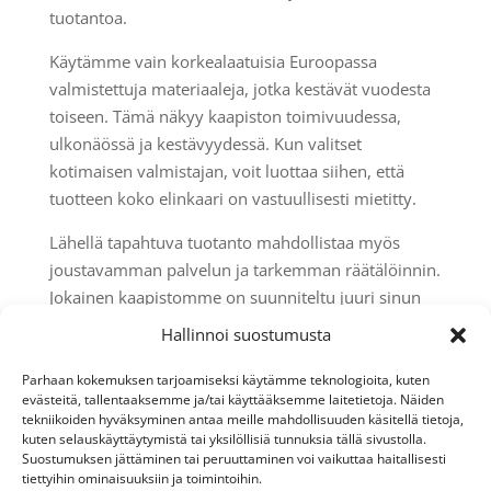
tuotantoa.
Käytämme vain korkealaatuisia Euroopassa
valmistettuja materiaaleja, jotka kestävät vuodesta
toiseen. Tämä näkyy kaapiston toimivuudessa,
ulkonäössä ja kestävyydessä. Kun valitset
kotimaisen valmistajan, voit luottaa siihen, että
tuotteen koko elinkaari on vastuullisesti mietitty.
Lähellä tapahtuva tuotanto mahdollistaa myös
joustavamman palvelun ja tarkemman räätälöinnin.
Jokainen kaapistomme on suunniteltu juuri sinun
kotiisi ja tarpeisiisi sopivaksi – oli kyseessä sitten
Hallinnoi suostumusta
pieni eteinen tai laaja vaatehuone.
Parhaan kokemuksen tarjoamiseksi käytämme teknologioita, kuten
Kotimainen tuotanto tarkoittaa myös lyhyempiä
evästeitä, tallentaaksemme ja/tai käyttääksemme laitetietoja. Näiden
tekniikoiden hyväksyminen antaa meille mahdollisuuden käsitellä tietoja,
kuljetusmatkoja, mikä vähentää
kuten selauskäyttäytymistä tai yksilöllisiä tunnuksia tällä sivustolla.
ympäristökuormitusta ja parantaa
Suostumuksen jättäminen tai peruuttaminen voi vaikuttaa haitallisesti
toimitusvarmuutta. Samalla tuet suomalaista työtä
tiettyihin ominaisuuksiin ja toimintoihin.