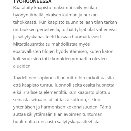
TYÖHUONEESSA
Räätälöity kaapisto maksimoi säilytystilan
hyödyntämällä jokaisen kulman ja nurkan
tehokkaasti. Kun kaapisto suunnitellaan tilan tarkan
mittauksen perusteella, turhat tyhjät tilat vähenevät
ja säilytyskapasiteetti kasvaa huomattavasti.
Mittatilausratkaisu mahdollistaa myös
epätavallisten tilojen hyödyntämisen, kuten katon
kaltevuuksien tai ikkunoiden ympärillä olevien
alueiden.
Täydellinen sopivuus tilan mittoihin tarkoittaa sitä,
että kaapisto tuntuu luonnolliselta osalta huonetta
eikä irralliselta elementiltä. Kun kaapisto ulottuu
seinästä seinään tai lattiasta kattoon, se luo
yhtenäisen ja harmonisen kokonaisuuden. Tämä
auttaa säilyttämään tilan avoimen tuntuman
huolimatta runsaasta säilytyskapasiteetista.