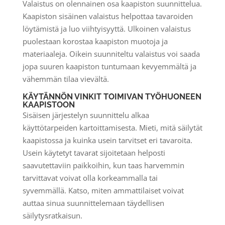
Valaistus on olennainen osa kaapiston suunnittelua.
Kaapiston sisäinen valaistus helpottaa tavaroiden
löytämistä ja luo viihtyisyyttä. Ulkoinen valaistus
puolestaan korostaa kaapiston muotoja ja
materiaaleja. Oikein suunniteltu valaistus voi saada
jopa suuren kaapiston tuntumaan kevyemmältä ja
vähemmän tilaa vievältä.
KÄYTÄNNÖN VINKIT TOIMIVAN TYÖHUONEEN
KAAPISTOON
Sisäisen järjestelyn suunnittelu alkaa
käyttötarpeiden kartoittamisesta. Mieti, mitä säilytät
kaapistossa ja kuinka usein tarvitset eri tavaroita.
Usein käytetyt tavarat sijoitetaan helposti
saavutettaviin paikkoihin, kun taas harvemmin
tarvittavat voivat olla korkeammalla tai
syvemmällä. Katso, miten ammattilaiset voivat
auttaa sinua suunnittelemaan täydellisen
säilytysratkaisun.