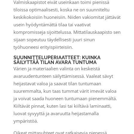
Valmiskaapistot eivät useinkaan toimi pienissä
tiloissa optimaalisesti, koska ne on suunniteltu
keskikokoisiin huoneisiin. Niiden vakiomitat jättävät
usein hyödyntämättä tilaa tai vaativat
kompromisseja sijoittelussa. Mittatilauskaapisto sen
sijaan sopeutuu täydellisesti juuri sinun
työhuoneesi erityispiirteisiin.
SUUNNITTELUPERIAATTEET: KUINKA
SÄILYTTÄÄ TILAN AVARA TUNTUMA
Värien ja materiaalien valinta on keskeistä
avaruudentunteen säilyttämisessä. Vaaleat sävyt
heijastavat valoa ja saavat tilan tuntumaan
suuremmalta, kun taas tummat värit imevät valoa
ja voivat saada huoneen tuntumaan pienemmältä.
Kiiltävät pinnat, kuten lasi tai kiiltävä laminaatti,
luovat syvyyttä ja avaruutta heijastamalla
ympäristöä.
Oikeat mittasuhteet ovat ratkaisevia pienessä