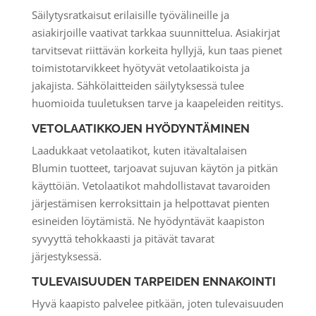
Säilytysratkaisut erilaisille työvälineille ja
asiakirjoille vaativat tarkkaa suunnittelua. Asiakirjat
tarvitsevat riittävän korkeita hyllyjä, kun taas pienet
toimistotarvikkeet hyötyvät vetolaatikoista ja
jakajista. Sähkölaitteiden säilytyksessä tulee
huomioida tuuletuksen tarve ja kaapeleiden reititys.
VETOLAATIKKOJEN HYÖDYNTÄMINEN
Laadukkaat vetolaatikot, kuten itävaltalaisen
Blumin tuotteet, tarjoavat sujuvan käytön ja pitkän
käyttöiän. Vetolaatikot mahdollistavat tavaroiden
järjestämisen kerroksittain ja helpottavat pienten
esineiden löytämistä. Ne hyödyntävät kaapiston
syvyyttä tehokkaasti ja pitävät tavarat
järjestyksessä.
TULEVAISUUDEN TARPEIDEN ENNAKOINTI
Hyvä kaapisto palvelee pitkään, joten tulevaisuuden