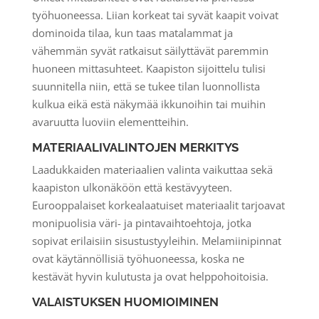
työhuoneessa. Liian korkeat tai syvät kaapit voivat
dominoida tilaa, kun taas matalammat ja
vähemmän syvät ratkaisut säilyttävät paremmin
huoneen mittasuhteet. Kaapiston sijoittelu tulisi
suunnitella niin, että se tukee tilan luonnollista
kulkua eikä estä näkymää ikkunoihin tai muihin
avaruutta luoviin elementteihin.
MATERIAALIVALINTOJEN MERKITYS
Laadukkaiden materiaalien valinta vaikuttaa sekä
kaapiston ulkonäköön että kestävyyteen.
Eurooppalaiset korkealaatuiset materiaalit tarjoavat
monipuolisia väri- ja pintavaihtoehtoja, jotka
sopivat erilaisiin sisustustyyleihin. Melamiinipinnat
ovat käytännöllisiä työhuoneessa, koska ne
kestävät hyvin kulutusta ja ovat helppohoitoisia.
VALAISTUKSEN HUOMIOIMINEN