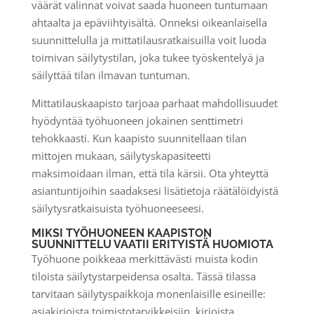
väärät valinnat voivat saada huoneen tuntumaan
ahtaalta ja epäviihtyisältä. Onneksi oikeanlaisella
suunnittelulla ja mittatilausratkaisuilla voit luoda
toimivan säilytystilan, joka tukee työskentelyä ja
säilyttää tilan ilmavan tuntuman.
Mittatilauskaapisto tarjoaa parhaat mahdollisuudet
hyödyntää työhuoneen jokainen senttimetri
tehokkaasti. Kun kaapisto suunnitellaan tilan
mittojen mukaan, säilytyskapasiteetti
maksimoidaan ilman, että tila kärsii. Ota yhteyttä
asiantuntijoihin saadaksesi lisätietoja räätälöidyistä
säilytysratkaisuista työhuoneeseesi.
MIKSI TYÖHUONEEN KAAPISTON
SUUNNITTELU VAATII ERITYISTÄ HUOMIOTA
Työhuone poikkeaa merkittävästi muista kodin
tiloista säilytystarpeidensa osalta. Tässä tilassa
tarvitaan säilytyspaikkoja monenlaisille esineille:
asiakirjoista toimistotarvikkeisiin, kirjoista