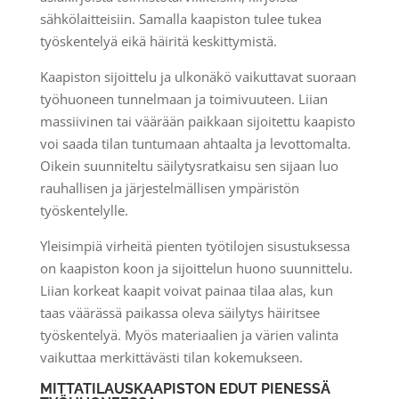
sähkölaitteisiin. Samalla kaapiston tulee tukea
työskentelyä eikä häiritä keskittymistä.
Kaapiston sijoittelu ja ulkonäkö vaikuttavat suoraan
työhuoneen tunnelmaan ja toimivuuteen. Liian
massiivinen tai väärään paikkaan sijoitettu kaapisto
voi saada tilan tuntumaan ahtaalta ja levottomalta.
Oikein suunniteltu säilytysratkaisu sen sijaan luo
rauhallisen ja järjestelmällisen ympäristön
työskentelylle.
Yleisimpiä virheitä pienten työtilojen sisustuksessa
on kaapiston koon ja sijoittelun huono suunnittelu.
Liian korkeat kaapit voivat painaa tilaa alas, kun
taas väärässä paikassa oleva säilytys häiritsee
työskentelyä. Myös materiaalien ja värien valinta
vaikuttaa merkittävästi tilan kokemukseen.
MITTATILAUSKAAPISTON EDUT PIENESSÄ