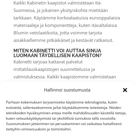
Kaikki Kabinetin kaapistot valmistetaan Itä-
Suomessa, ja jokainen yksityiskohta mietitään
tarkkaan. Käytämme korkealaatuisia eurooppalaisia
materiaaleja ja komponentteja, kuten itävaltalaisia
Blumin vetolaatikoita, jotta voimme tarjota
asiakkaillemme pitkäikäiset ja kestävät ratkaisut.
MITEN KABINETTI VOI AUTTAA SINUA
LUOMAAN TÄYDELLISEN KAAPISTON?
Kabinetti tarjoaa kattavat palvelut
mittatilauskaapistojen suunnittelussa ja
valmistuksessa. Kaikki kaapistomme valmistetaan
Polvijärvellä, ja meille on myönnetty Suomalaisen
Hallinnoi suostumusta
Työn Liiton Avainlippu-tunnus, mikä takaa
tuotteidemme kotimaisuuden. Voit valita valmiiksi
Parhaan kokemuksen tarjoamiseksi käytämme teknologioita, kuten
mietityistä VAKIO+ kokonaisuuksista tai räätälöidä
evästeitä, tallentaaksemme ja/tai käyttääksemme laitetietoja. Näiden
tekniikoiden hyväksyminen antaa meille mahdollisuuden käsitellä tietoja,
oman kaapistosi.
kuten selauskäyttäytymistä tai yksilöllisiä tunnuksia tällä sivustolla.
Suostumuksen jättäminen tai peruuttaminen voi vaikuttaa haitallisesti
Kabinetin avulla saat juuri sinun tiloihisi räätälöidyn
tiettyihin ominaisuuksiin ja toimintoihin.
ratkaisun yllättävän kohtuulliseen hintaan. Käy