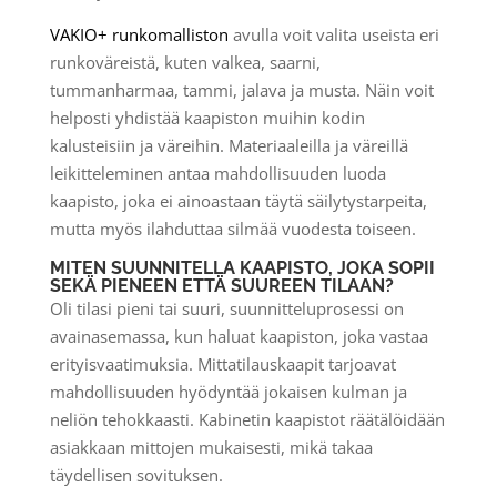
VAKIO+ runkomalliston
avulla voit valita useista eri
runkoväreistä, kuten valkea, saarni,
tummanharmaa, tammi, jalava ja musta. Näin voit
helposti yhdistää kaapiston muihin kodin
kalusteisiin ja väreihin. Materiaaleilla ja väreillä
leikitteleminen antaa mahdollisuuden luoda
kaapisto, joka ei ainoastaan täytä säilytystarpeita,
mutta myös ilahduttaa silmää vuodesta toiseen.
MITEN SUUNNITELLA KAAPISTO, JOKA SOPII
SEKÄ PIENEEN ETTÄ SUUREEN TILAAN?
Oli tilasi pieni tai suuri, suunnitteluprosessi on
avainasemassa, kun haluat kaapiston, joka vastaa
erityisvaatimuksia. Mittatilauskaapit tarjoavat
mahdollisuuden hyödyntää jokaisen kulman ja
neliön tehokkaasti. Kabinetin kaapistot räätälöidään
asiakkaan mittojen mukaisesti, mikä takaa
täydellisen sovituksen.