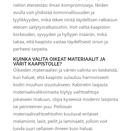
neliön eteisestäsi ilman kompromisseja. Niiden
avulla voit yhdistää toiminnallisuuden ja
tyylikkyyden, mikä tekee niistä täydellisen ratkaisun
eteisen säilytysratkaisuihin. Voit valita kaapiston
korkeuden, syvyyden ja hyllyjen määrän, mikä
takaa, että kaapisto vastaa täydellisesti sinun ja
perheesi tarpeita.
KUINKA VALITA OIKEAT MATERIAALIT JA
VÄRIT KAAPISTOLLE?
Oikeiden materiaalien ja värien valinta on keskeistä,
kun haluat, että kaapisto sulautuu harmonisesti
kodin muuhun sisustukseen. Kabinetin laajasta
materiaalivalikoimasta löytyy vaihtoehtoja
jokaiseen makuun, olipa kyseessä moderni lasipinta
tai perinteinen puu. Peiliosan
materiaalivaihtoehtoihin kuuluvat erilaiset
melamiinit, lasit, peilit ja laminaatit, jolloin voit
luoda juuri sellaisen ilmeen kuin haluat.