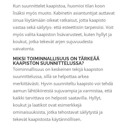
Kun suunnittelet kaapistoa, huomioi tilan koon
lisäksi myös muoto. Kabinetin asiantuntijat auttavat
sinua löytämään oikeat ratkaisut, jotta kaapisto
vastaa sekä säilytys- että esteettisiin tarpeisiisi. Voit
myös valita kaapiston lisävarusteet, kuten hyllyt ja
koukut, jotka tekevät arjen sujuvuudesta
vaivatonta.
MIKSI TOIMINNALLISUUS ON TÄRKEÄÄ
KAAPISTON SUUNNITTELUSSA?
Toiminnallisuus on keskeinen tekijä kaapiston
suunnittelussa, sillä se helpottaa arkea
merkittävästi. Hyvin suunniteltu kaapisto voi tehdä
aamun lähtökiireistä sujuvampia ja varmistaa, että
kaikki tarvittava on helposti saatavilla. Hyllyt,
koukut ja laatikot ovat esimerkkejä
ominaisuuksista, jotka tehostavat säilytystä ja
tekevät kaapistosta käytännöllisen.